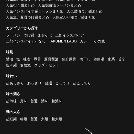
人気担々麺まとめ
人気鶏白湯ラーメンまとめ
人気インスパイア系ラーメンまとめ
人気醤油つけ麺まとめ
人気魚介豚骨つけ麺まとめ
人気変わり種つけ麺まとめ
カテゴリーから探す
ラーメン
つけ麺
まぜそば
二郎インスパイア
二郎インスパイア汁なし
TAKUMEN LABO
カレー
その他
味別
醤油
塩
味噌
豚骨
豚骨醤油
魚介豚骨
煮干し
鶏白湯
家系
旨辛
担々麺
個性派
グッズ・セット
味わい
超あっさり
あっさり
普通
こってり
超こってり
味の濃さ
超薄味
薄味
普通
濃味
超濃味
麺の太さ
超細麺
細麺
普通
太麺
超太麺