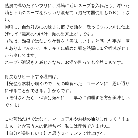
熱湯で温めたドンブリに、沸騰に近いスープを入れたら、浮いた
油と下面のスープをシッカリ混ぜて（泡だて器使用もＯＫ）下さ
い。
同時に、自分好みにの硬さに茹でた麺を、洗ってツルツルに仕上
げれば『最高のつけ汁＋麺の出来上がりです』
（私は、熱盛ではないツケ麺を「美味しい！」と感じた事が一度
もありませんので、キチキチに締めた麺を熱湯に１分程泳がせて
から食してます）
スープが濃過ぎと感じたなら、お湯で割っても全然ＯＫです。
何度もリピートする理由は、
【完璧な素材が届くので その時食べたいラーメンに 思い通り
に作ることができる。】からです。
（送付されたら、保管は短めに！ 早めに調理する方が美味しい
ですよ）
この商品だけではなく、マニュアルやお勧め通りに作って「まぁ
まぁ」とか言う人の気持ちが 私には理解できません。
【自分が美味しい！】と思うタイミングで仕上げる。