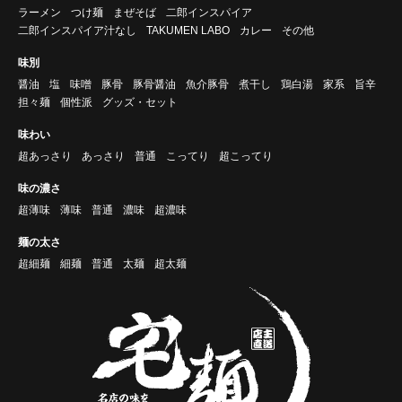
ラーメン
つけ麺
まぜそば
二郎インスパイア
二郎インスパイア汁なし
TAKUMEN LABO
カレー
その他
味別
醤油
塩
味噌
豚骨
豚骨醤油
魚介豚骨
煮干し
鶏白湯
家系
旨辛
担々麺
個性派
グッズ・セット
味わい
超あっさり
あっさり
普通
こってり
超こってり
味の濃さ
超薄味
薄味
普通
濃味
超濃味
麺の太さ
超細麺
細麺
普通
太麺
超太麺