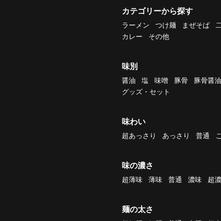
カテゴリーから探す
ラーメン
つけ麺
まぜそば
カレー
その他
味別
醤油
塩
味噌
豚骨
豚骨醤
グッズ・セット
味わい
超あっさり
あっさり
普通
味の濃さ
超薄味
薄味
普通
濃味
超
麺の太さ