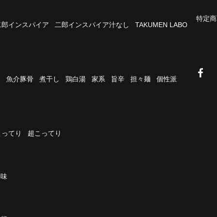
特定商
二郎インスパイア
二郎インスパイア汁なし
TAKUMEN LABO
油
魚介豚骨
煮干し
鶏白湯
家系
旨辛
担々麺
個性派
こってり
超こってり
濃味