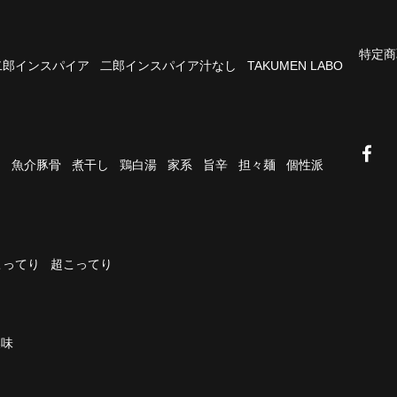
特定商
二郎インスパイア
二郎インスパイア汁なし
TAKUMEN LABO
油
魚介豚骨
煮干し
鶏白湯
家系
旨辛
担々麺
個性派
こってり
超こってり
濃味