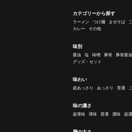
カテゴリーから探す
ラーメン
つけ麺
まぜそば
カレー
その他
味別
醤油
塩
味噌
豚骨
豚骨醤
グッズ・セット
味わい
超あっさり
あっさり
普通
味の濃さ
超薄味
薄味
普通
濃味
超
麺の太さ