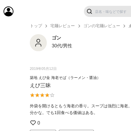
トップ
宅麺レビュー
ゴンの宅麺レビュー
ゴン
30代/男性
2019年05月12日
築地 えび金 海老そば（ラーメン・醤油）
えび三昧
外袋を開けるともう海老の香り。スープは強烈に海老
分かな。でも1回食べる価値はある。
0