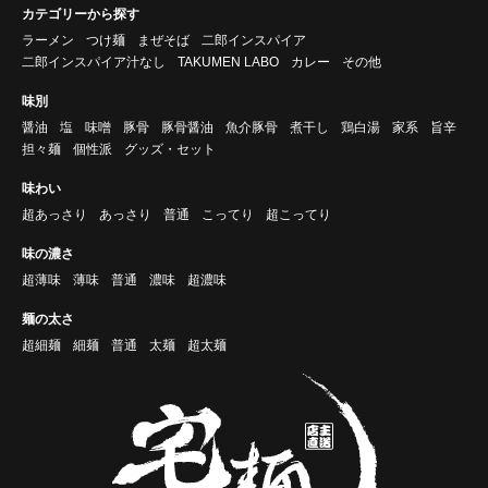
カテゴリーから探す
ラーメン
つけ麺
まぜそば
二郎インスパイア
二郎インスパイア汁なし
TAKUMEN LABO
カレー
その他
味別
醤油
塩
味噌
豚骨
豚骨醤油
魚介豚骨
煮干し
鶏白湯
家系
旨辛
担々麺
個性派
グッズ・セット
味わい
超あっさり
あっさり
普通
こってり
超こってり
味の濃さ
超薄味
薄味
普通
濃味
超濃味
麺の太さ
超細麺
細麺
普通
太麺
超太麺