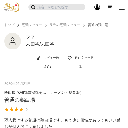
トップ
宅麺レビュー
ララの宅麺レビュー
普通の鶏白湯
ララ
未回答/未回答
レビュー数
役に立った数
277
1
2020年05月21日
蔭山樓 名物鶏白湯塩そば（ラーメン・鶏白湯）
普通の鶏白湯
万人受けする普通の鶏白湯です。もう少し個性があってもいい感
じが個人的には感じました