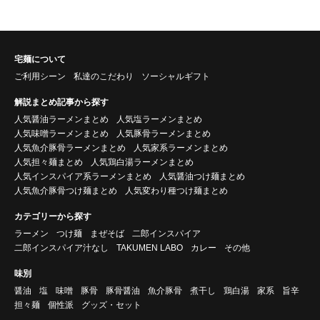
宅麺について
ご利用シーン
私達のこだわり
ソーシャルギフト
解説まとめ記事から探す
人気醤油ラーメンまとめ
人気塩ラーメンまとめ
人気味噌ラーメンまとめ
人気豚骨ラーメンまとめ
人気魚介豚骨ラーメンまとめ
人気家系ラーメンまとめ
人気担々麺まとめ
人気鶏白湯ラーメンまとめ
人気インスパイア系ラーメンまとめ
人気醤油つけ麺まとめ
人気魚介豚骨つけ麺まとめ
人気変わり種つけ麺まとめ
カテゴリーから探す
ラーメン
つけ麺
まぜそば
二郎インスパイア
二郎インスパイア汁なし
TAKUMEN LABO
カレー
その他
味別
醤油
塩
味噌
豚骨
豚骨醤油
魚介豚骨
煮干し
鶏白湯
家系
旨辛
担々麺
個性派
グッズ・セット