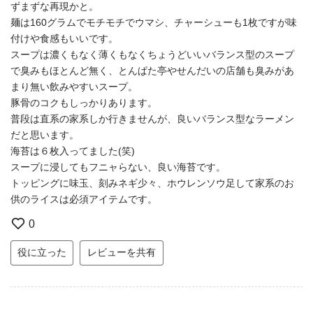
ずまずな再現かと。
麺は160グラムでモチモチでウマシ、チャーシューも1枚ですが味
付けや食感もいいです。
スープは濃くもなく薄くもなくちょうどいいバランス型のスープ
で臭みもほとんど無く、とんぱた亭やせんだいの店舗も臭みがあ
まり無い飲みやすいスープ。
豚骨のコクもしっかりあります。
普段は直系の家系しか行きませんが、良いバランス型なラーメン
だと思います。
海苔は６枚入ってました(笑)
スープに浸してもフニャらない、良い海苔です。
トッピングに味玉、刻みネギ少々、ホウレンソウ足して家系のお
供のライスは必須アイテムです。
0
役に立った
レビューを共有