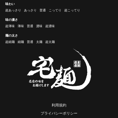
味わい
超あっさり
あっさり
普通
こってり
超こってり
味の濃さ
超薄味
薄味
普通
濃味
超濃味
麺の太さ
超細麺
細麺
普通
太麺
超太麺
利用規約
プライバシーポリシー