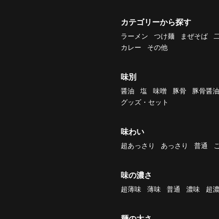
カテゴリーから探す
ラーメン
つけ麺
まぜそば
カレー
その他
味別
醤油
塩
味噌
豚骨
豚骨醤
グッズ・セット
味わい
超あっさり
あっさり
普通
味の濃さ
超薄味
薄味
普通
濃味
超
麺の太さ