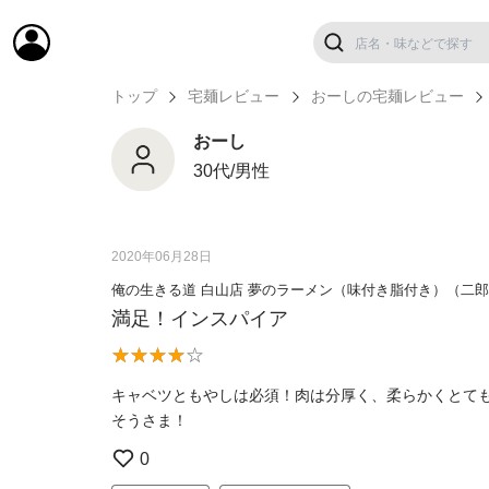
トップ
宅麺レビュー
おーしの宅麺レビュー
おーし
30代/男性
2020年06月28日
俺の生きる道 白山店 夢のラーメン（味付き脂付き）（二
満足！インスパイア
キャベツともやしは必須！肉は分厚く、柔らかくとて
そうさま！
0