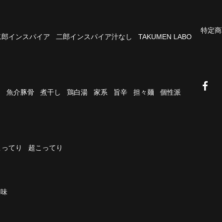
特定商
二郎インスパイア
二郎インスパイア汁なし
TAKUMEN LABO
油
魚介豚骨
煮干し
鶏白湯
家系
旨辛
担々麺
個性派
こってり
超こってり
濃味