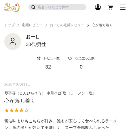
トップ
宅麺レビュー
おーしの宅麺レビュー
心が落ち着く
おーし
30代/男性
レビュー数
役に立った数
32
0
2020年07月11日
琴平荘（こんぴらそう） 中華そば 塩（ラーメン・塩）
心が落ち着く
醤油味よりもこちらが好み。誰もが安心して食べられるラーメ
ン。魚の出汁が効いて美味しく、スープ全部飲んじゃった。