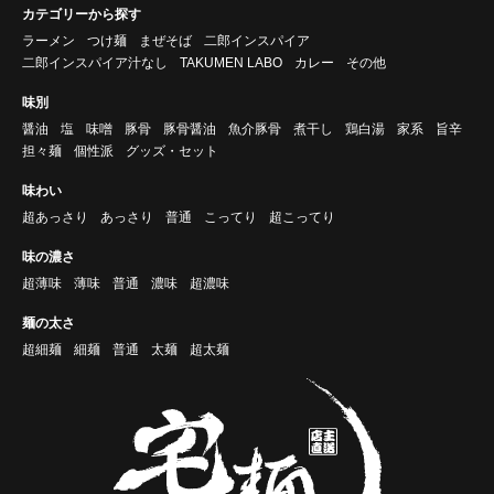
カテゴリーから探す
ラーメン
つけ麺
まぜそば
二郎インスパイア
二郎インスパイア汁なし
TAKUMEN LABO
カレー
その他
味別
醤油
塩
味噌
豚骨
豚骨醤油
魚介豚骨
煮干し
鶏白湯
家系
旨辛
担々麺
個性派
グッズ・セット
味わい
超あっさり
あっさり
普通
こってり
超こってり
味の濃さ
超薄味
薄味
普通
濃味
超濃味
麺の太さ
超細麺
細麺
普通
太麺
超太麺