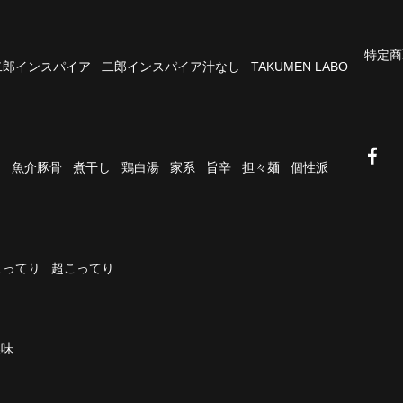
特定商
二郎インスパイア
二郎インスパイア汁なし
TAKUMEN LABO
油
魚介豚骨
煮干し
鶏白湯
家系
旨辛
担々麺
個性派
こってり
超こってり
濃味