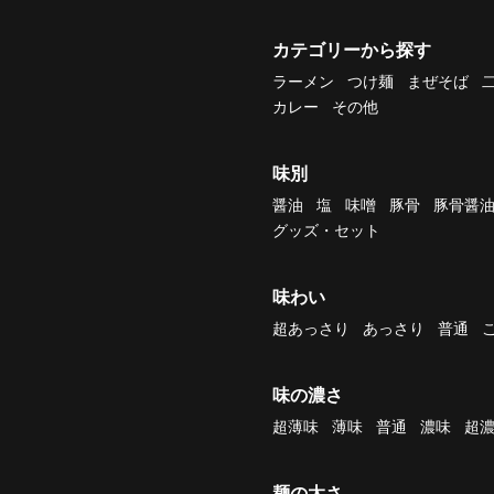
カテゴリーから探す
ラーメン
つけ麺
まぜそば
カレー
その他
味別
醤油
塩
味噌
豚骨
豚骨醤
グッズ・セット
味わい
超あっさり
あっさり
普通
味の濃さ
超薄味
薄味
普通
濃味
超
麺の太さ