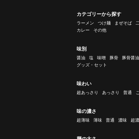
カテゴリーから探す
ラーメン
つけ麺
まぜそば
カレー
その他
味別
醤油
塩
味噌
豚骨
豚骨醤
グッズ・セット
味わい
超あっさり
あっさり
普通
味の濃さ
超薄味
薄味
普通
濃味
超
麺の太さ