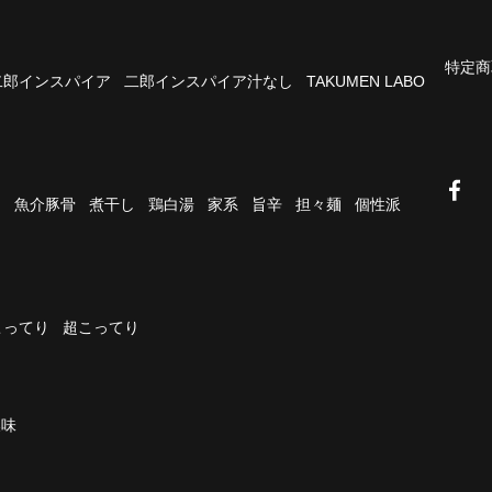
特定商
二郎インスパイア
二郎インスパイア汁なし
TAKUMEN LABO
油
魚介豚骨
煮干し
鶏白湯
家系
旨辛
担々麺
個性派
こってり
超こってり
濃味