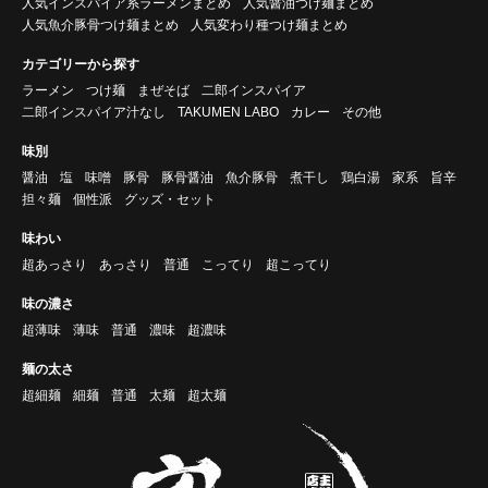
人気インスパイア系ラーメンまとめ
人気醤油つけ麺まとめ
人気魚介豚骨つけ麺まとめ
人気変わり種つけ麺まとめ
カテゴリーから探す
ラーメン
つけ麺
まぜそば
二郎インスパイア
二郎インスパイア汁なし
TAKUMEN LABO
カレー
その他
味別
醤油
塩
味噌
豚骨
豚骨醤油
魚介豚骨
煮干し
鶏白湯
家系
旨辛
担々麺
個性派
グッズ・セット
味わい
超あっさり
あっさり
普通
こってり
超こってり
味の濃さ
超薄味
薄味
普通
濃味
超濃味
麺の太さ
超細麺
細麺
普通
太麺
超太麺