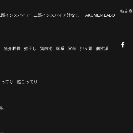
特定商
二郎インスパイア
二郎インスパイア汁なし
TAKUMEN LABO
油
魚介豚骨
煮干し
鶏白湯
家系
旨辛
担々麺
個性派
こってり
超こってり
濃味