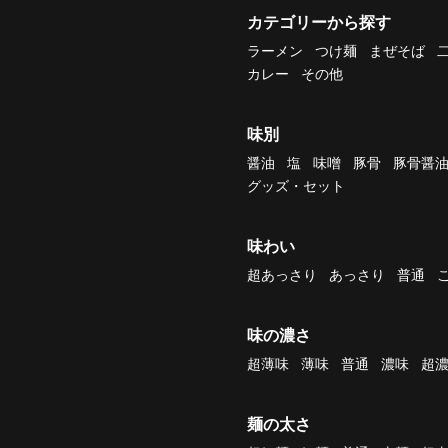
カテゴリーから探す
ラーメン
つけ麺
まぜそば
カレー
その他
味別
醤油
塩
味噌
豚骨
豚骨醤
グッズ・セット
味わい
超あっさり
あっさり
普通
味の濃さ
超薄味
薄味
普通
濃味
超
麺の太さ