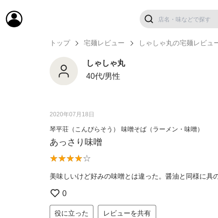
トップ
宅麺レビュー
しゃしゃ丸の宅麺レビュ
しゃしゃ丸
40代/男性
2020年07月18日
琴平荘（こんぴらそう） 味噌そば（ラーメン・味噌）
あっさり味噌
美味しいけど好みの味噌とは違った。醤油と同様に具
0
役に立った
レビューを共有