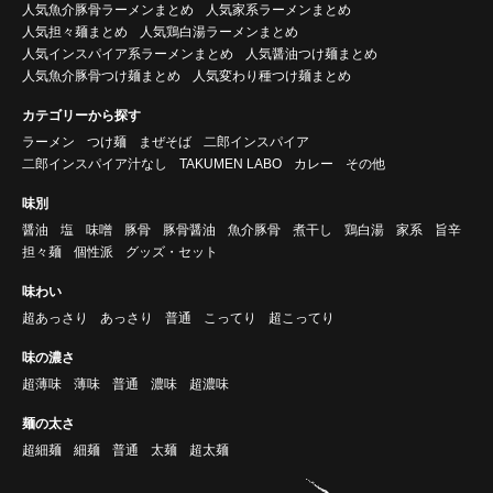
人気魚介豚骨ラーメンまとめ
人気家系ラーメンまとめ
人気担々麺まとめ
人気鶏白湯ラーメンまとめ
人気インスパイア系ラーメンまとめ
人気醤油つけ麺まとめ
人気魚介豚骨つけ麺まとめ
人気変わり種つけ麺まとめ
カテゴリーから探す
ラーメン
つけ麺
まぜそば
二郎インスパイア
二郎インスパイア汁なし
TAKUMEN LABO
カレー
その他
味別
醤油
塩
味噌
豚骨
豚骨醤油
魚介豚骨
煮干し
鶏白湯
家系
旨辛
担々麺
個性派
グッズ・セット
味わい
超あっさり
あっさり
普通
こってり
超こってり
味の濃さ
超薄味
薄味
普通
濃味
超濃味
麺の太さ
超細麺
細麺
普通
太麺
超太麺