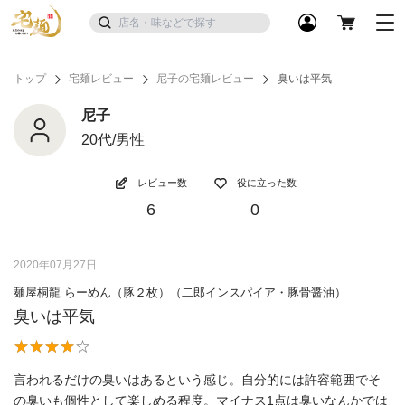
トップ
宅麺レビュー
尼子の宅麺レビュー
臭いは平気
尼子
20代/男性
レビュー数
役に立った数
6
0
2020年07月27日
麺屋桐龍 らーめん（豚２枚）（二郎インスパイア・豚骨醤油）
臭いは平気
言われるだけの臭いはあるという感じ。自分的には許容範囲でそ
の臭いも個性として楽しめる程度。マイナス1点は臭いなんかでは