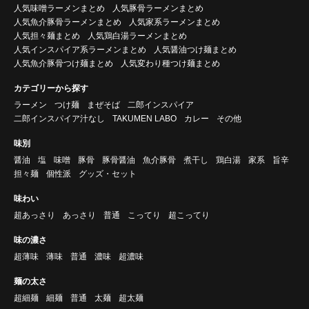
人気味噌ラーメンまとめ
人気豚骨ラーメンまとめ
人気魚介豚骨ラーメンまとめ
人気家系ラーメンまとめ
人気担々麺まとめ
人気鶏白湯ラーメンまとめ
人気インスパイア系ラーメンまとめ
人気醤油つけ麺まとめ
人気魚介豚骨つけ麺まとめ
人気変わり種つけ麺まとめ
カテゴリーから探す
ラーメン
つけ麺
まぜそば
二郎インスパイア
二郎インスパイア汁なし
TAKUMEN LABO
カレー
その他
味別
醤油
塩
味噌
豚骨
豚骨醤油
魚介豚骨
煮干し
鶏白湯
家系
旨辛
担々麺
個性派
グッズ・セット
味わい
超あっさり
あっさり
普通
こってり
超こってり
味の濃さ
超薄味
薄味
普通
濃味
超濃味
麺の太さ
超細麺
細麺
普通
太麺
超太麺