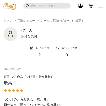
トップ
宅麺レビュー
けーんの宅麺レビュー
最高！
けーん
30代/男性
レビュー数
役に立った数
2
0
2020年08月25日
頑者 つけめん（つけ麺・魚介豚骨）
最高！
つけ汁のとろみ具合、味、具。
麺の太さ、硬さ、つけ汁との絡み具合。