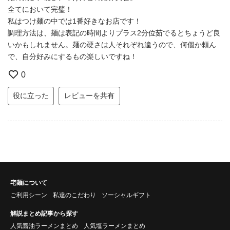
全てにおいて完璧！
私はつけ麺の中では1番好きなお店です！
調理方法は、麺は表記の時間よりプラス2分位茹でるとちょうど良
いかもしれません。麺の硬さは人それぞれ違うので、何個か頼ん
で、自分好みにするもの楽しいですね！
0
役に立った
レビューを共有
宅麺について
ご利用シーン
私達のこだわり
ソーシャルギフト
解説まとめ記事から探す
人気醤油ラーメンまとめ
人気塩ラーメンまとめ