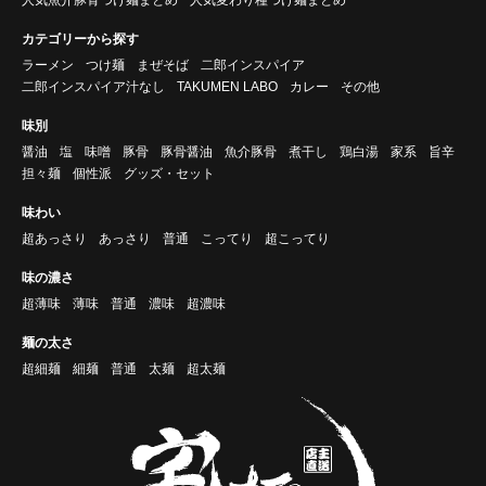
カテゴリーから探す
ラーメン
つけ麺
まぜそば
二郎インスパイア
二郎インスパイア汁なし
TAKUMEN LABO
カレー
その他
味別
醤油
塩
味噌
豚骨
豚骨醤油
魚介豚骨
煮干し
鶏白湯
家系
旨辛
担々麺
個性派
グッズ・セット
味わい
超あっさり
あっさり
普通
こってり
超こってり
味の濃さ
超薄味
薄味
普通
濃味
超濃味
麺の太さ
超細麺
細麺
普通
太麺
超太麺