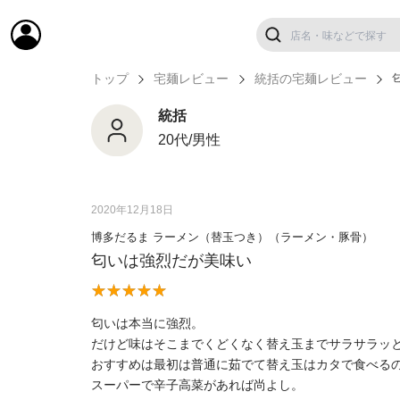
トップ
宅麺レビュー
統括の宅麺レビュー
統括
20代/男性
2020年12月18日
博多だるま ラーメン（替玉つき）（ラーメン・豚骨）
匂いは強烈だが美味い
匂いは本当に強烈。
だけど味はそこまでくどくなく替え玉までサラサラッ
おすすめは最初は普通に茹でて替え玉はカタで食べる
スーパーで辛子高菜があれば尚よし。