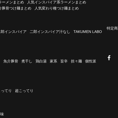
ラーメンまとめ
人気インスパイア系ラーメンまとめ
介豚骨つけ麺まとめ
人気変わり種つけ麺まとめ
特定商
二郎インスパイア
二郎インスパイア汁なし
TAKUMEN LABO
油
魚介豚骨
煮干し
鶏白湯
家系
旨辛
担々麺
個性派
こってり
超こってり
濃味