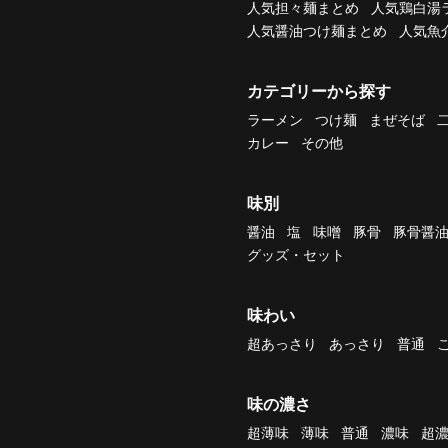
人気担々麺まとめ
人気鶏白湯
人気醤油つけ麺まとめ
人気魚
カテゴリーから探す
ラーメン
つけ麺
まぜそば
カレー
その他
味別
醤油
塩
味噌
豚骨
豚骨醤
グッズ・セット
味わい
超あっさり
あっさり
普通
味の濃さ
超薄味
薄味
普通
濃味
超