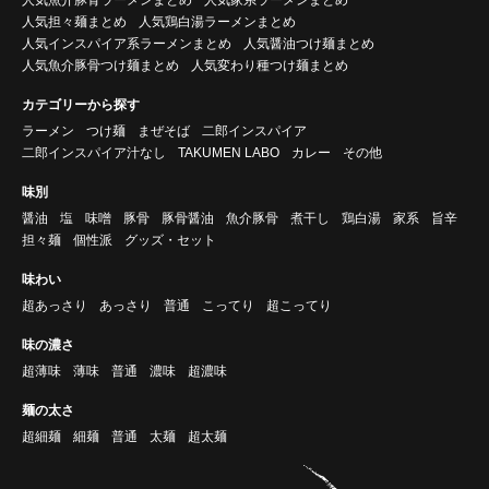
人気担々麺まとめ
人気鶏白湯ラーメンまとめ
人気インスパイア系ラーメンまとめ
人気醤油つけ麺まとめ
人気魚介豚骨つけ麺まとめ
人気変わり種つけ麺まとめ
カテゴリーから探す
ラーメン
つけ麺
まぜそば
二郎インスパイア
二郎インスパイア汁なし
TAKUMEN LABO
カレー
その他
味別
醤油
塩
味噌
豚骨
豚骨醤油
魚介豚骨
煮干し
鶏白湯
家系
旨辛
担々麺
個性派
グッズ・セット
味わい
超あっさり
あっさり
普通
こってり
超こってり
味の濃さ
超薄味
薄味
普通
濃味
超濃味
麺の太さ
超細麺
細麺
普通
太麺
超太麺