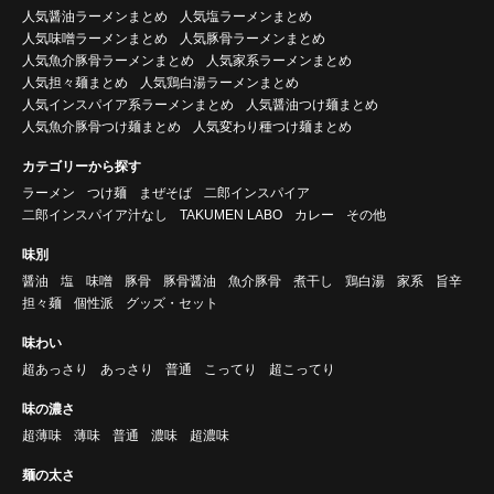
人気醤油ラーメンまとめ
人気塩ラーメンまとめ
人気味噌ラーメンまとめ
人気豚骨ラーメンまとめ
人気魚介豚骨ラーメンまとめ
人気家系ラーメンまとめ
人気担々麺まとめ
人気鶏白湯ラーメンまとめ
人気インスパイア系ラーメンまとめ
人気醤油つけ麺まとめ
人気魚介豚骨つけ麺まとめ
人気変わり種つけ麺まとめ
カテゴリーから探す
ラーメン
つけ麺
まぜそば
二郎インスパイア
二郎インスパイア汁なし
TAKUMEN LABO
カレー
その他
味別
醤油
塩
味噌
豚骨
豚骨醤油
魚介豚骨
煮干し
鶏白湯
家系
旨辛
担々麺
個性派
グッズ・セット
味わい
超あっさり
あっさり
普通
こってり
超こってり
味の濃さ
超薄味
薄味
普通
濃味
超濃味
麺の太さ