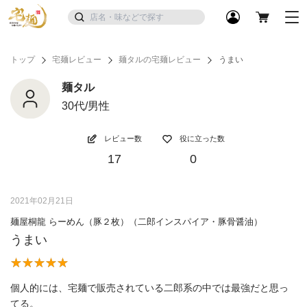
トップ
宅麺レビュー
麺タルの宅麺レビュー
うまい
麺タル
30代/男性
レビュー数
役に立った数
17
0
2021年02月21日
麺屋桐龍 らーめん（豚２枚）（二郎インスパイア・豚骨醤油）
うまい
個人的には、宅麺で販売されている二郎系の中では最強だと思っ
てる。