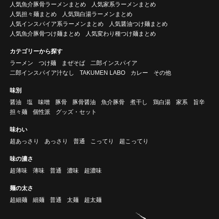
人気魚介豚骨ラーメンまとめ
人気家系ラーメンまとめ
人気担々麺まとめ
人気鶏白湯ラーメンまとめ
人気インスパイア系ラーメンまとめ
人気醤油つけ麺まとめ
人気魚介豚骨つけ麺まとめ
人気変わり種つけ麺まとめ
カテゴリーから探す
ラーメン
つけ麺
まぜそば
二郎インスパイア
二郎インスパイア汁なし
TAKUMEN LABO
カレー
その他
味別
醤油
塩
味噌
豚骨
豚骨醤油
魚介豚骨
煮干し
鶏白湯
家系
旨辛
担々麺
個性派
グッズ・セット
味わい
超あっさり
あっさり
普通
こってり
超こってり
味の濃さ
超薄味
薄味
普通
濃味
超濃味
麺の太さ
超細麺
細麺
普通
太麺
超太麺