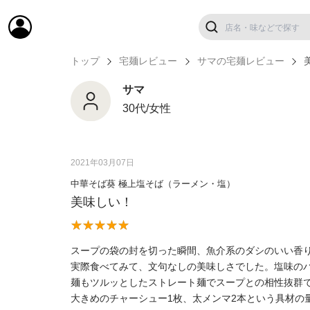
トップ
宅麺レビュー
サマの宅麺レビュー
サマ
30代/女性
2021年03月07日
中華そば葵 極上塩そば（ラーメン・塩）
美味しい！
スープの袋の封を切った瞬間、魚介系のダシのいい香
実際食べてみて、文句なしの美味しさでした。塩味の
麺もツルッとしたストレート麺でスープとの相性抜群
大きめのチャーシュー1枚、太メンマ2本という具材の