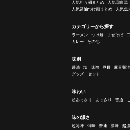
人気担々麺まとめ
人気鶏白湯
人気醤油つけ麺まとめ
人気魚
カテゴリーから探す
ラーメン
つけ麺
まぜそば
カレー
その他
味別
醤油
塩
味噌
豚骨
豚骨醤
グッズ・セット
味わい
超あっさり
あっさり
普通
味の濃さ
超薄味
薄味
普通
濃味
超