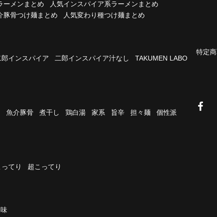
ラーメンまとめ
人気インスパイア系ラーメンまとめ
介豚骨つけ麺まとめ
人気変わり種つけ麺まとめ
特定商
二郎インスパイア
二郎インスパイア汁なし
TAKUMEN LABO
油
魚介豚骨
煮干し
鶏白湯
家系
旨辛
担々麺
個性派
こってり
超こってり
濃味