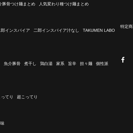
介豚骨つけ麺まとめ
人気変わり種つけ麺まとめ
特定商
二郎インスパイア
二郎インスパイア汁なし
TAKUMEN LABO
油
魚介豚骨
煮干し
鶏白湯
家系
旨辛
担々麺
個性派
こってり
超こってり
濃味