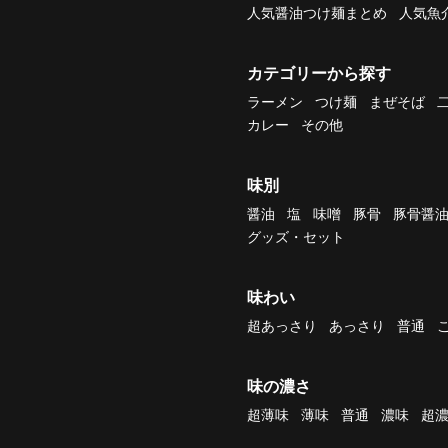
人気醤油つけ麺まとめ
人気魚
カテゴリーから探す
ラーメン
つけ麺
まぜそば
カレー
その他
味別
醤油
塩
味噌
豚骨
豚骨醤
グッズ・セット
味わい
超あっさり
あっさり
普通
味の濃さ
超薄味
薄味
普通
濃味
超