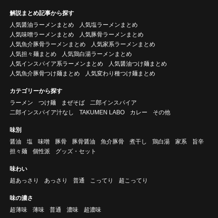
解説まとめ記事から探す
人気醤油ラーメンまとめ
人気塩ラーメンまとめ
人気味噌ラーメンまとめ
人気豚骨ラーメンまとめ
人気魚介豚骨ラーメンまとめ
人気家系ラーメンまとめ
人気担々麺まとめ
人気鶏白湯ラーメンまとめ
人気インスパイア系ラーメンまとめ
人気醤油つけ麺まとめ
人気魚介豚骨つけ麺まとめ
人気変わり種つけ麺まとめ
カテゴリーから探す
ラーメン
つけ麺
まぜそば
二郎インスパイア
二郎インスパイア汁なし
TAKUMEN LABO
カレー
その他
味別
醤油
塩
味噌
豚骨
豚骨醤油
魚介豚骨
煮干し
鶏白湯
家系
旨辛
担々麺
個性派
グッズ・セット
味わい
超あっさり
あっさり
普通
こってり
超こってり
味の濃さ
超薄味
薄味
普通
濃味
超濃味