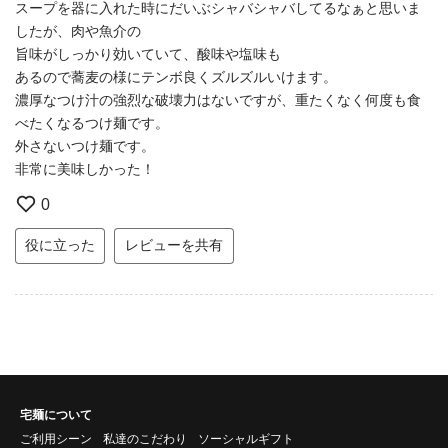
スープを器に入れた時にだいぶシャバシャバしてるなぁと思いま
したが、肉や魚介の
旨味がしっかり効いていて、酸味や塩味も
あるので蕎麦の様にテンボ良くズルズルいけます。
濃厚なつけ汁の強烈な破壊力はないですが、重たくなく何度も食
べたくなるつけ麺です。
外さないつけ麺です。
非常に美味しかった！
0
役に立った
レビューを共有
宅麺について
ご利用シーン
私達のこだわり
ソーシャルギフト