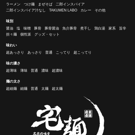
ラーメン
つけ麺
まぜそば
二郎インスパイア
二郎インスパイア汁なし
TAKUMEN LABO
カレー
その他
味別
醤油
塩
味噌
豚骨
豚骨醤油
魚介豚骨
煮干し
鶏白湯
家系
旨辛
担々麺
個性派
グッズ・セット
味わい
超あっさり
あっさり
普通
こってり
超こってり
味の濃さ
超薄味
薄味
普通
濃味
超濃味
麺の太さ
超細麺
細麺
普通
太麺
超太麺