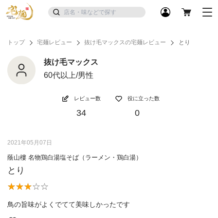
トップ
宅麺レビュー
抜け毛マックスの宅麺レビュー
とり
抜け毛マックス
60代以上/男性
レビュー数
役に立った数
34
0
2021年05月07日
蔭山樓 名物鶏白湯塩そば（ラーメン・鶏白湯）
とり
鳥の旨味がよくでてて美味しかったです