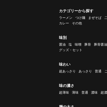
カテゴリーから探す
ラーメン
つけ麺
まぜそば
カレー
その他
味別
醤油
塩
味噌
豚骨
豚骨醤
グッズ・セット
味わい
超あっさり
あっさり
普通
味の濃さ
超薄味
薄味
普通
濃味
超
麺の太さ