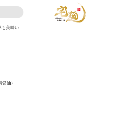
豚も美味い
骨醤油）