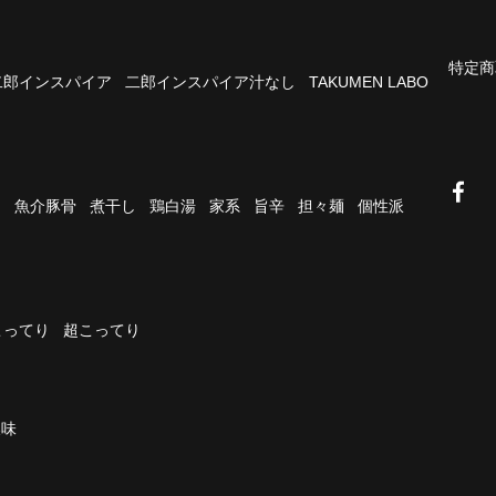
特定商
二郎インスパイア
二郎インスパイア汁なし
TAKUMEN LABO
油
魚介豚骨
煮干し
鶏白湯
家系
旨辛
担々麺
個性派
こってり
超こってり
濃味