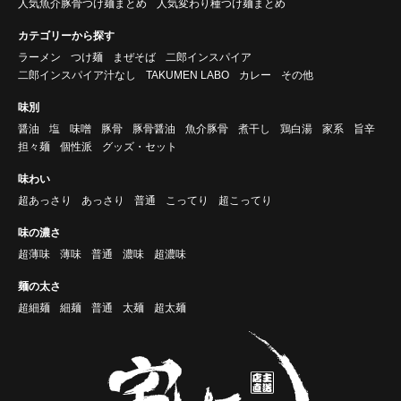
人気魚介豚骨つけ麺まとめ
人気変わり種つけ麺まとめ
カテゴリーから探す
ラーメン
つけ麺
まぜそば
二郎インスパイア
二郎インスパイア汁なし
TAKUMEN LABO
カレー
その他
味別
醤油
塩
味噌
豚骨
豚骨醤油
魚介豚骨
煮干し
鶏白湯
家系
旨辛
担々麺
個性派
グッズ・セット
味わい
超あっさり
あっさり
普通
こってり
超こってり
味の濃さ
超薄味
薄味
普通
濃味
超濃味
麺の太さ
超細麺
細麺
普通
太麺
超太麺