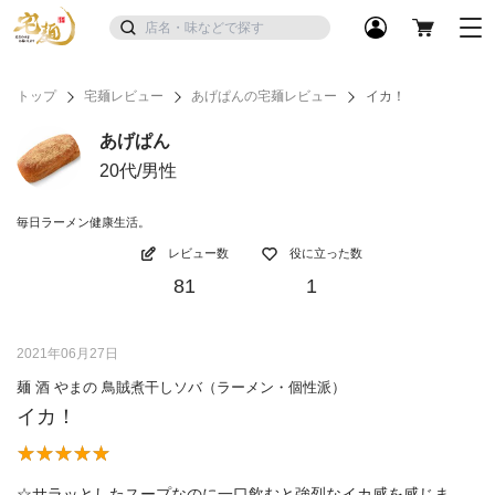
トップ
宅麺レビュー
あげぱんの宅麺レビュー
イカ！
あげぱん
20代/男性
毎日ラーメン健康生活。
レビュー数
役に立った数
81
1
2021年06月27日
麺 酒 やまの 鳥賊煮干しソバ（ラーメン・個性派）
イカ！
☆サラッとしたスープなのに一口飲むと強烈なイカ感を感じま