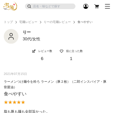
トップ
宅麺レビュー
りーの宅麺レビュー
食べやすい
りー
30代/女性
レビュー数
役に立った数
6
1
2021年07月15日
ラーメンつけ麺今を粋ろ ラーメン（豚２枚）（二郎インスパイア・豚
骨醤油）
食べやすい
脂も豚も麺も全部旨かった。