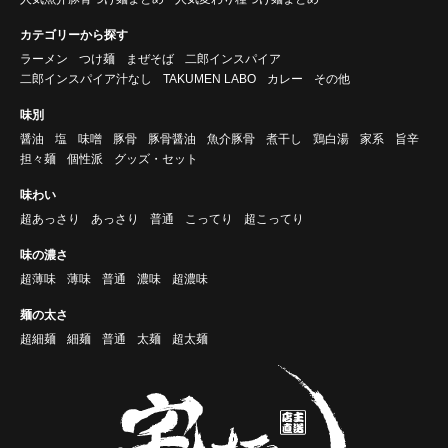
カテゴリーから探す
ラーメン
つけ麺
まぜそば
二郎インスパイア
二郎インスパイア汁なし
TAKUMEN LABO
カレー
その他
味別
醤油
塩
味噌
豚骨
豚骨醤油
魚介豚骨
煮干し
鶏白湯
家系
旨辛
担々麺
個性派
グッズ・セット
味わい
超あっさり
あっさり
普通
こってり
超こってり
味の濃さ
超薄味
薄味
普通
濃味
超濃味
麺の太さ
超細麺
細麺
普通
太麺
超太麺