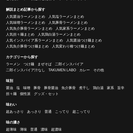
解説まとめ記事から探す
人気醤油ラーメンまとめ
人気塩ラーメンまとめ
人気味噌ラーメンまとめ
人気豚骨ラーメンまとめ
人気魚介豚骨ラーメンまとめ
人気家系ラーメンまとめ
人気担々麺まとめ
人気鶏白湯ラーメンまとめ
人気インスパイア系ラーメンまとめ
人気醤油つけ麺まとめ
人気魚介豚骨つけ麺まとめ
人気変わり種つけ麺まとめ
カテゴリーから探す
ラーメン
つけ麺
まぜそば
二郎インスパイア
二郎インスパイア汁なし
TAKUMEN LABO
カレー
その他
味別
醤油
塩
味噌
豚骨
豚骨醤油
魚介豚骨
煮干し
鶏白湯
家系
旨辛
担々麺
個性派
グッズ・セット
味わい
超あっさり
あっさり
普通
こってり
超こってり
味の濃さ
超薄味
薄味
普通
濃味
超濃味