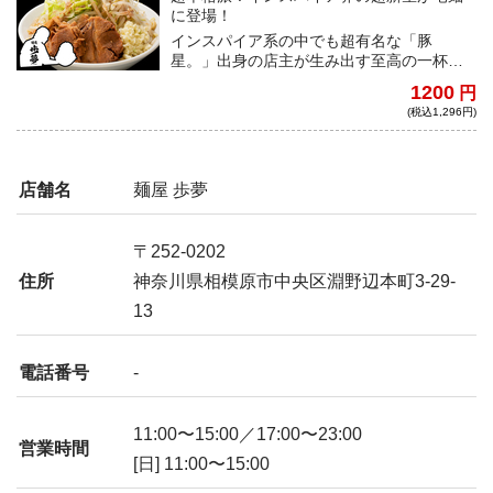
に登場！
インスパイア系の中でも超有名な「豚
星。」出身の店主が生み出す至高の一杯。
加水率高めの自家製平打ち麺と濃厚なスー
1200
円
プが絡み合い絶妙なハーモニーを生み出
(税込1,296円)
す！開店後にすぐに行列ができる人気店の
味を宅麺で堪能あれ！
店舗名
麺屋 歩夢
〒252-0202
住所
神奈川県相模原市中央区淵野辺本町3-29-
13
電話番号
-
11:00〜15:00／17:00〜23:00
営業時間
[日] 11:00〜15:00