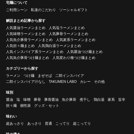
宅麺について
ご利用シーン
私達のこだわり
ソーシャルギフト
解説まとめ記事から探す
人気醤油ラーメンまとめ
人気塩ラーメンまとめ
人気味噌ラーメンまとめ
人気豚骨ラーメンまとめ
人気魚介豚骨ラーメンまとめ
人気家系ラーメンまとめ
人気担々麺まとめ
人気鶏白湯ラーメンまとめ
人気インスパイア系ラーメンまとめ
人気醤油つけ麺まとめ
人気魚介豚骨つけ麺まとめ
人気変わり種つけ麺まとめ
カテゴリーから探す
ラーメン
つけ麺
まぜそば
二郎インスパイア
二郎インスパイア汁なし
TAKUMEN LABO
カレー
その他
味別
醤油
塩
味噌
豚骨
豚骨醤油
魚介豚骨
煮干し
鶏白湯
家系
旨辛
担々麺
個性派
グッズ・セット
味わい
超あっさり
あっさり
普通
こってり
超こってり