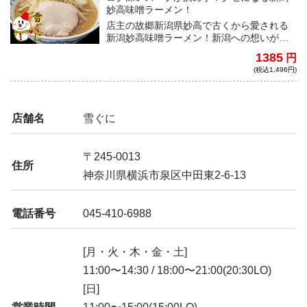
妙高味噌ラーメン！
店主の故郷新潟県妙高で古くから愛される
新潟妙高味噌ラーメン！新潟への想いが横
浜の地で「雪ぐに」という名店を生む。地
1385
円
元への愛が詰まった心温まる味噌ラーメン
(税込1,496円)
をご自宅で！！
店舗名
雪ぐに
〒245-0013
住所
神奈川県横浜市泉区中田東2-6-13
電話番号
045-410-6988
[月・火・木・金・土]
11:00〜14:30 / 18:00〜21:00(20:30LO)
[日]