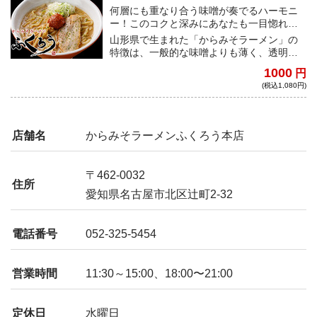
何層にも重なり合う味噌が奏でるハーモニ
ー！このコクと深みにあなたも一目惚れす
ること間違いなし！
山形県で生まれた「からみそラーメン」の
特徴は、一般的な味噌よりも薄く、透明度
の高い白いスープ。名古屋の地に合わせ、
1000
円
味噌の色が濃く独自にアレンジされた一杯
(税込1,080円)
になっている。
店舗名
からみそラーメンふくろう本店
〒462-0032
住所
愛知県名古屋市北区辻町2-32
電話番号
052-325-5454
営業時間
11:30～15:00、18:00〜21:00
定休日
水曜日