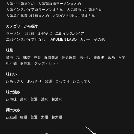
人気担々麺まとめ
人気鶏白湯ラーメンまとめ
人気インスパイア系ラーメンまとめ
人気醤油つけ麺まとめ
人気魚介豚骨つけ麺まとめ
人気変わり種つけ麺まとめ
カテゴリーから探す
ラーメン
つけ麺
まぜそば
二郎インスパイア
二郎インスパイア汁なし
TAKUMEN LABO
カレー
その他
味別
醤油
塩
味噌
豚骨
豚骨醤油
魚介豚骨
煮干し
鶏白湯
家系
旨辛
担々麺
個性派
グッズ・セット
味わい
超あっさり
あっさり
普通
こってり
超こってり
味の濃さ
超薄味
薄味
普通
濃味
超濃味
麺の太さ
超細麺
細麺
普通
太麺
超太麺