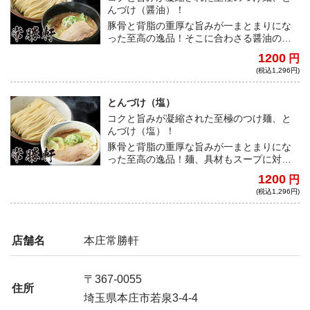
んづけ（醤油）！
豚骨と背脂の重厚な旨みが一まとまりにな
った至高の逸品！そこに合わさる醤油のコ
クとキレ、麺、具材も一体となり、どの時
1200
円
代においてもお客様を魅了する「常勝」の
(税込1,296円)
一杯！
とんづけ（塩）
コクと旨みが凝縮された至極のつけ麺、と
んづけ（塩）！
豚骨と背脂の重厚な旨みが一まとまりにな
った至高の逸品！麺、具材もスープに対し
て絶妙なバランスで仕上げられた、いかな
1200
円
る時代でもお客様を魅了する「常勝」の一
(税込1,296円)
杯！
店舗名
本庄常勝軒
〒367-0055
住所
埼玉県本庄市若泉3-4-4