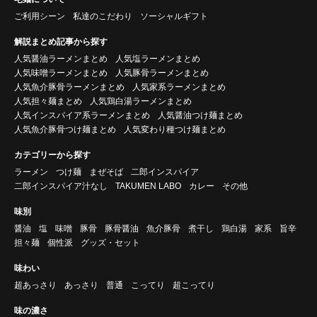
ご利用シーン
私達のこだわり
ソーシャルギフト
解説まとめ記事から探す
人気醤油ラーメンまとめ
人気塩ラーメンまとめ
人気味噌ラーメンまとめ
人気豚骨ラーメンまとめ
人気魚介豚骨ラーメンまとめ
人気家系ラーメンまとめ
人気担々麺まとめ
人気鶏白湯ラーメンまとめ
人気インスパイア系ラーメンまとめ
人気醤油つけ麺まとめ
人気魚介豚骨つけ麺まとめ
人気変わり種つけ麺まとめ
カテゴリーから探す
ラーメン
つけ麺
まぜそば
二郎インスパイア
二郎インスパイア汁なし
TAKUMEN LABO
カレー
その他
味別
醤油
塩
味噌
豚骨
豚骨醤油
魚介豚骨
煮干し
鶏白湯
家系
旨辛
担々麺
個性派
グッズ・セット
味わい
超あっさり
あっさり
普通
こってり
超こってり
味の濃さ