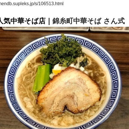
amendb.supleks.jp/s/106513.html
の人気中華そば店｜
錦糸町中華そば さん式