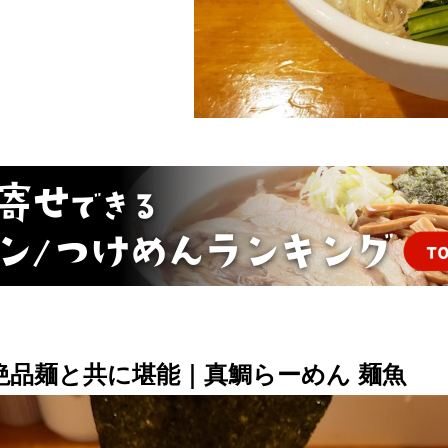
絶品麺と共に堪能｜真鯛らーめん 麺魚