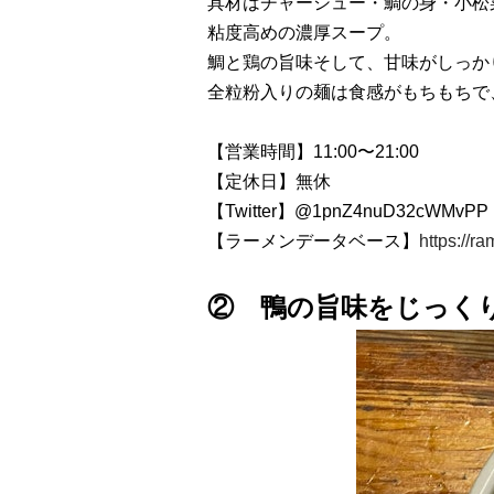
具材はチャーシュー・鯛の身・小松
粘度高めの濃厚スープ。
鯛と鶏の旨味そして、甘味がしっか
全粒粉入りの麺は食感がもちもちで
【営業時間】11:00〜21:00
【定休日】無休
【Twitter】
@1pnZ4nuD32cWMvPP
【ラーメンデータベース】
https://r
② 鴨の旨味をじっく