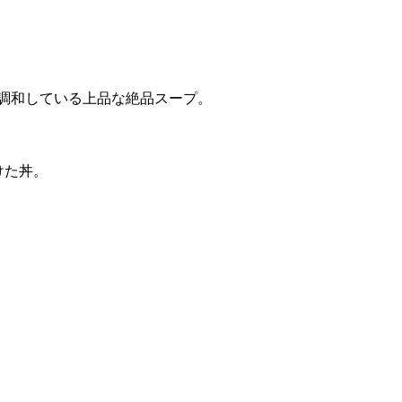
調和している上品な絶品スープ。
けた丼。