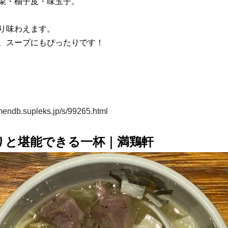
菜・柚子皮・味玉子。
り味わえます。
、スープにもぴったりです！
amendb.supleks.jp/s/99265.html
りと堪能できる一杯｜満鶏軒