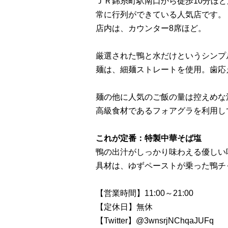
ＪＲ錦糸町駅南口から徒歩10分ほ
常に行列ができている人気店です。
店内は、カウンター8席ほど。
厳選された鴨と水だけというシンプ
麺は、細麺ストレートを使用。歯応
麺の他に人気のご飯の量は控えめな
高級食材であるフォアグラを利用し
これが定番：特製中華そば塩
鴨の出汁がしっかり味わえる優しい
具材は、ゆずペーストが乗った鴨チ
【営業時間】11:00～21:00
【定休日】無休
【Twitter】
@3wnsrjNChqaJUFq