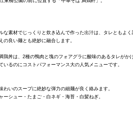
ど江東橋公園の前に位置する「中華そば 満鶏軒」。
ルな素材でじっくりと炊き込んで作った出汁は、タレともよく
えの良い麺とも絶妙に融合します。
満鶏丼は、2種の鴨肉と塊のフォアグラに酸味のあるタレがか
ているのにコストパフォーマンス大の人気メニューです。
味わいのスープに絶妙な弾力の細麺が良く絡みます。
ャーシュー・たまご・白ネギ・海苔・白髪ねぎ。