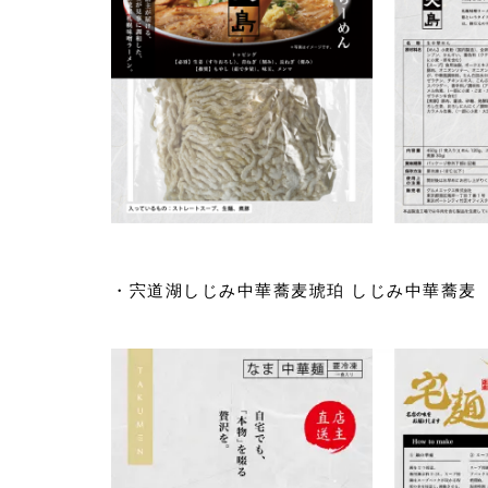
・宍道湖しじみ中華蕎麦琥珀 しじみ中華蕎麦