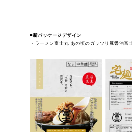
◾️新パッケージデザイン
・ラーメン富士丸 あの頃のガッツリ豚醤油富