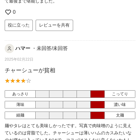
て最後まで堪能しました。
0
役に立った
レビューを共有
ハマー
・未回答/未回答
2025年02月22日
チャーシューが貧相
あっさり
こってり
薄味
濃い味
細麺
太麺
麺やタレはとても美味しかったです。写真で肉味噌のように見え
ているのは背脂でした。チャーシューは薄いハムのカスみたいな
のが僅かに入っているだけで、コスパはそんなに良くないかもし