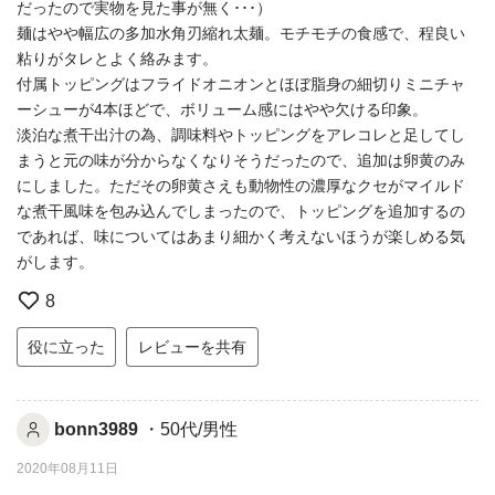
だったので実物を見た事が無く･･･）
麺はやや幅広の多加水角刃縮れ太麺。モチモチの食感で、程良い
粘りがタレとよく絡みます。
付属トッピングはフライドオニオンとほぼ脂身の細切りミニチャ
ーシューが4本ほどで、ボリューム感にはやや欠ける印象。
淡泊な煮干出汁の為、調味料やトッピングをアレコレと足してし
まうと元の味が分からなくなりそうだったので、追加は卵黄のみ
にしました。ただその卵黄さえも動物性の濃厚なクセがマイルド
な煮干風味を包み込んでしまったので、トッピングを追加するの
であれば、味についてはあまり細かく考えないほうが楽しめる気
がします。
8
役に立った
レビューを共有
bonn3989
・50代/男性
2020年08月11日