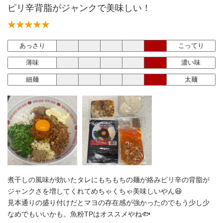
ピリ辛背脂がジャンクで美味しい！
あっさり
こってり
薄味
濃い味
細麺
太麺
煮干しの風味が効いたタレにもちもちの麺が絡みピリ辛の背脂が
ジャンクさを増してくれてめちゃくちゃ美味しいやん😆
見本通りの盛り付けだとマヨの存在感が強かったのでもう少し少
なめでもいいかも。魚粉TPはオススメやね🐟