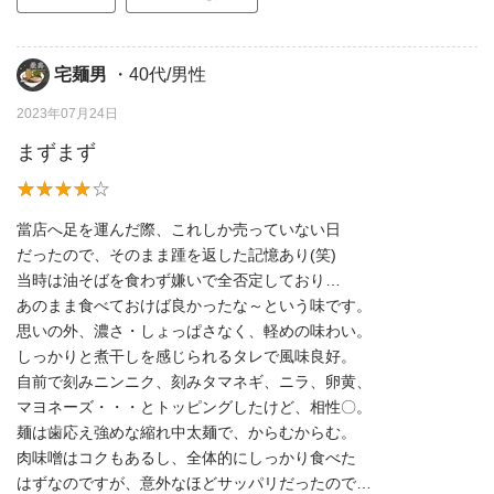
宅麺男
・40代/男性
2023年07月24日
まずまず
當店へ足を運んだ際、これしか売っていない日
だったので、そのまま踵を返した記憶あり(笑)
当時は油そばを食わず嫌いで全否定しており…
あのまま食べておけば良かったな～という味です。
思いの外、濃さ・しょっぱさなく、軽めの味わい。
しっかりと煮干しを感じられるタレで風味良好。
自前で刻みニンニク、刻みタマネギ、ニラ、卵黄、
マヨネーズ・・・とトッピングしたけど、相性〇。
麺は歯応え強めな縮れ中太麺で、からむからむ。
肉味噌はコクもあるし、全体的にしっかり食べた
はずなのですが、意外なほどサッパリだったので…