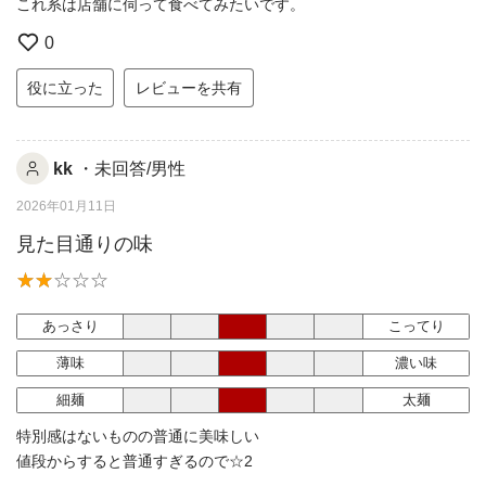
これ系は店舗に伺って食べてみたいです。
0
役に立った
レビューを共有
kk
・未回答/男性
2026年01月11日
見た目通りの味
あっさり
こってり
薄味
濃い味
細麺
太麺
特別感はないものの普通に美味しい
値段からすると普通すぎるので☆2