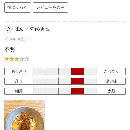
役に立った
レビューを共有
ぱん
・30代/男性
2024年10月02日
不明
あっさり
こってり
薄味
濃い味
細麺
太麺