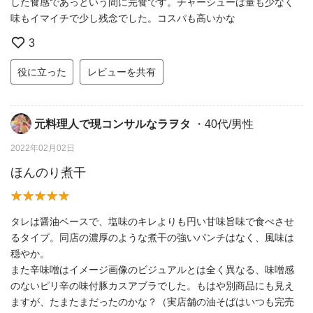
した食感であっという間に完食です。チャーシューは量も少なく
味もイマイチで少し残念でした。コスパも高いかな
3
役に立った
レビューを共有
元料理人で現コンサルなラヲタ
・40代/男性
2022年02月02日
ほんのり煮干
タレは醤油ベースで、塩味のキレよりも円い甘味旨味で食べさせ
るタイプ。同店の濃厚のような煮干の強いパンチはなく、風味は
穏やか。
また辛味噌はイメージ画像のビジュアルとは全く異なる、味噌感
のないピリ辛の味付豚カスアブラでした。もはや別商品にも見え
ますが、たまたまだったのかな？（実店舗の油そばはいつも完売