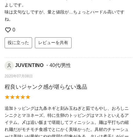
よしです。
味は文句なしですが、量と値段が…ちょっとハードル高いです
ね。
0
役に立った
レビューを共有
JUVENTINO
・40代/男性
2020年07月08日
程良いジャンク感が堪らない逸品
追加トッピングは九条ネギと刻み玉ねぎと茹でもやし、おろしニ
ンニクとマヨネーズ。特に生卵のトッピングはマストといえるア
イテム。〆は追い飯まで堪能してフィニッシュ。麺は平打ちの縮
れ麺だがモチモチ食感でとにかく美味かった。具材のチャーシュ
ーは美味いが量的にやや貧弱な印象がある。タレは煮干しがベー