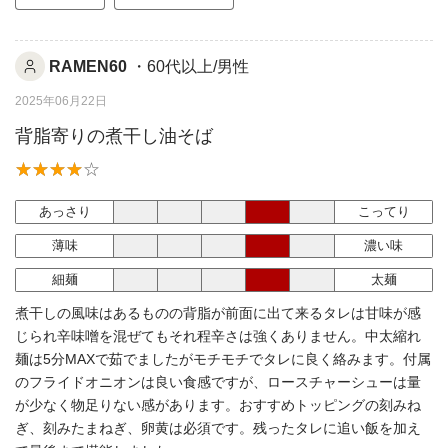
RAMEN60
・60代以上/男性
2025年06月22日
背脂寄りの煮干し油そば
あっさり
こってり
薄味
濃い味
細麺
太麺
煮干しの風味はあるものの背脂が前面に出て来るタレは甘味が感
じられ辛味噌を混ぜてもそれ程辛さは強くありません。中太縮れ
麺は5分MAXで茹でましたがモチモチでタレに良く絡みます。付属
のフライドオニオンは良い食感ですが、ロースチャーシューは量
が少なく物足りない感があります。おすすめトッピングの刻みね
ぎ、刻みたまねぎ、卵黄は必須です。残ったタレに追い飯を加え