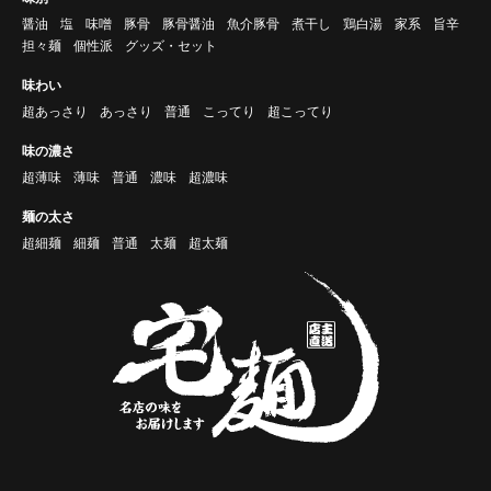
醤油
塩
味噌
豚骨
豚骨醤油
魚介豚骨
煮干し
鶏白湯
家系
旨辛
担々麺
個性派
グッズ・セット
味わい
超あっさり
あっさり
普通
こってり
超こってり
味の濃さ
超薄味
薄味
普通
濃味
超濃味
麺の太さ
超細麺
細麺
普通
太麺
超太麺