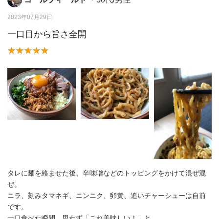
2023年07月29日
一口目から旨さ全開
タレに麺を絡ませた後、辛味噌などのトッピングをかけて混ぜ混
ぜ。
ニラ、刻みタマネギ、ニンニク、卵黄、追いチャーシューは自前
です。
一口食べた瞬間、思わず「これ美味しい！」と。