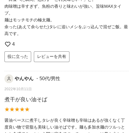
肉味噌は辛すぎず、魚粉の香りと味わいが強い、旨味MAXタイ
プ。
麺はモッチモチの極太麺。
余った(あえて余らせた)タレに追いメシをぶっ込んで混ぜご飯。最
高です。
4
役に立った
レビューを共有
やんやん
・50代/男性
2022年10月11日
煮干が良い油そば
醤油ベースに煮干しタレが良く辛味噌も辛味はあるが強くなく丁
度良い物で背脂も美味しい油そばです。麺も多加水麺のツルっと