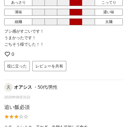
あっさり
こってり
薄味
濃い味
細麺
太麺
ブシ感がすごいです！
うまかったです！
ごちそう様でした！！
0
役に立った
レビューを共有
オアシス
・50代/男性
2020年08月31日
追い飯必須
ニラ、ニンニク、玉ねぎ、生卵を追加して食す。