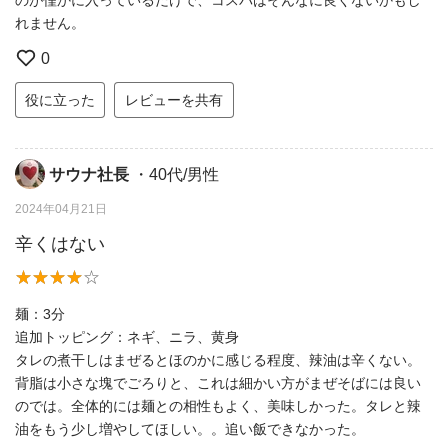
れません。
0
役に立った
レビューを共有
サウナ社長
・40代/男性
2024年04月21日
辛くはない
麺：3分
追加トッピング：ネギ、ニラ、黄身
タレの煮干しはまぜるとほのかに感じる程度、辣油は辛くない。
背脂は小さな塊でごろりと、これは細かい方がまぜそばには良い
のでは。全体的には麺との相性もよく、美味しかった。タレと辣
油をもう少し増やしてほしい。。追い飯できなかった。