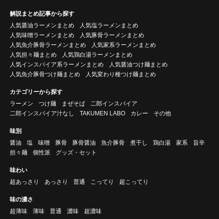
解説まとめ記事から探す
人気醤油ラーメンまとめ
人気塩ラーメンまとめ
人気味噌ラーメンまとめ
人気豚骨ラーメンまとめ
人気魚介豚骨ラーメンまとめ
人気家系ラーメンまとめ
人気担々麺まとめ
人気鶏白湯ラーメンまとめ
人気インスパイア系ラーメンまとめ
人気醤油つけ麺まとめ
人気魚介豚骨つけ麺まとめ
人気変わり種つけ麺まとめ
カテゴリーから探す
ラーメン
つけ麺
まぜそば
二郎インスパイア
二郎インスパイア汁なし
TAKUMEN LABO
カレー
その他
味別
醤油
塩
味噌
豚骨
豚骨醤油
魚介豚骨
煮干し
鶏白湯
家系
旨辛
担々麺
個性派
グッズ・セット
味わい
超あっさり
あっさり
普通
こってり
超こってり
味の濃さ
超薄味
薄味
普通
濃味
超濃味