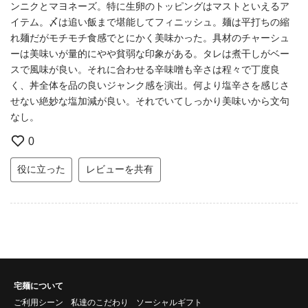
ンニクとマヨネーズ。特に生卵のトッピングはマストといえるア
イテム。〆は追い飯まで堪能してフィニッシュ。麺は平打ちの縮
れ麺だがモチモチ食感でとにかく美味かった。具材のチャーシュ
ーは美味いが量的にやや貧弱な印象がある。タレは煮干しがベー
スで風味が良い。それに合わせる辛味噌も辛さは程々で丁度良
く、丼全体を品の良いジャンク感を演出。何より塩辛さを感じさ
せない絶妙な塩加減が良い。それでいてしっかり美味いから文句
なし。
0
役に立った
レビューを共有
宅麺について
ご利用シーン
私達のこだわり
ソーシャルギフト