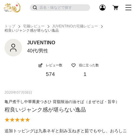
トップ
宅麺レビュー
JUVENTINOの宅麺レビュー
程良いジャンク感が堪らない逸品
JUVENTINO
40代/男性
レビュー数
役に立った数
574
1
2020年07月08日
亀戸煮干し中華蕎麦つきひ 背脂辣油の油そば（まぜそば・旨辛）
程良いジャンク感が堪らない逸品
追加トッピングは九条ネギと刻み玉ねぎと茹でもやし、おろしニ