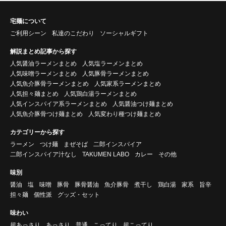
宅麺について
ご利用シーン
私達のこだわり
ソーシャルギフト
解説まとめ記事から探す
人気醤油ラーメンまとめ
人気塩ラーメンまとめ
人気味噌ラーメンまとめ
人気豚骨ラーメンまとめ
人気魚介豚骨ラーメンまとめ
人気家系ラーメンまとめ
人気担々麺まとめ
人気鶏白湯ラーメンまとめ
人気インスパイア系ラーメンまとめ
人気醤油つけ麺まとめ
人気魚介豚骨つけ麺まとめ
人気変わり種つけ麺まとめ
カテゴリーから探す
ラーメン
つけ麺
まぜそば
二郎インスパイア
二郎インスパイア汁なし
TAKUMEN LABO
カレー
その他
味別
醤油
塩
味噌
豚骨
豚骨醤油
魚介豚骨
煮干し
鶏白湯
家系
旨辛
担々麺
個性派
グッズ・セット
味わい
超あっさり
あっさり
普通
こってり
超こってり