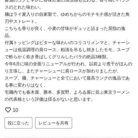
スのとれた味わい。
麺はライ麦入りの自家製で、ゆめちからのモチモチ感が活きた角
刃中ストレート。
こちらも香りが良く、小麦の甘味がギュッと詰まった屈指の逸
品。
付属トッピングはビターな味わいのコリコリメンマと、チャーシ
ューは低温調理の肩ロース、粕漬を吊るし焼きしたモモ、スープ
で軟らかく炊き香ばしくグリルしたバラの絶品3種類。
今年6月に味の全面リニューアルが行われ、以前より煮干がほんの
り主張し、またチャーシューに肩ロースが加わりましたが、
スープ、麺、チャーシューと全てにおいて最高ランクの逸品であ
る事に変わりはなく、
宅麺内でも春木屋、勝本、多賀野、よろゐ屋に並ぶ東京ラーメン
の代表格という評価は揺るがないと思います。
10
役に立った
レビューを共有