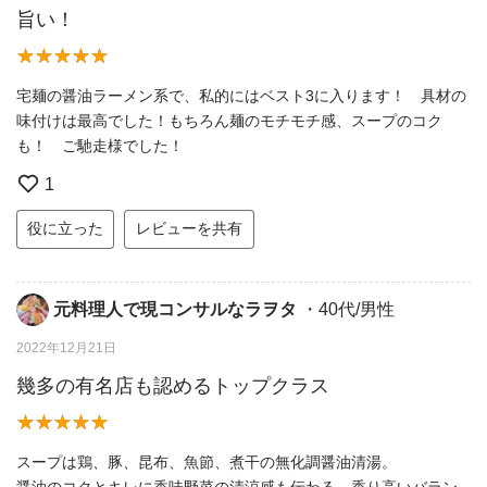
旨い！
宅麺の醤油ラーメン系で、私的にはベスト3に入ります！ 具材の
味付けは最高でした！もちろん麺のモチモチ感、スープのコク
も！ ご馳走様でした！
1
役に立った
レビューを共有
元料理人で現コンサルなラヲタ
・40代/男性
2022年12月21日
幾多の有名店も認めるトップクラス
スープは鶏、豚、昆布、魚節、煮干の無化調醤油清湯。
醤油のコクとキレに香味野菜の清涼感も伝わる、香り高いバラン