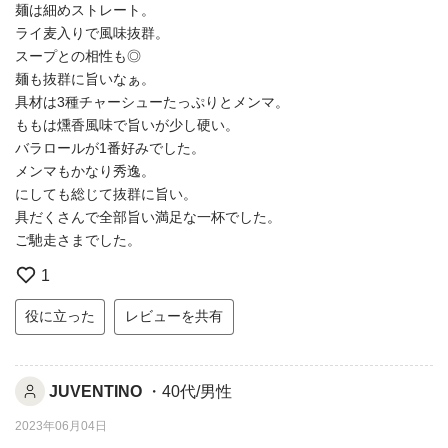
麺は細めストレート。
ライ麦入りで風味抜群。
スープとの相性も◎
麺も抜群に旨いなぁ。
具材は3種チャーシューたっぷりとメンマ。
ももは燻香風味で旨いが少し硬い。
バラロールが1番好みでした。
メンマもかなり秀逸。
にしても総じて抜群に旨い。
具だくさんで全部旨い満足な一杯でした。
ご馳走さまでした。
1
役に立った
レビューを共有
JUVENTINO
・40代/男性
2023年06月04日