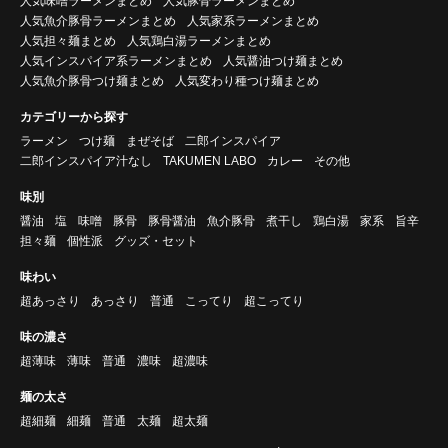
人気味噌ラーメンまとめ
人気豚骨ラーメンまとめ
人気魚介豚骨ラーメンまとめ
人気家系ラーメンまとめ
人気担々麺まとめ
人気鶏白湯ラーメンまとめ
人気インスパイア系ラーメンまとめ
人気醤油つけ麺まとめ
人気魚介豚骨つけ麺まとめ
人気変わり種つけ麺まとめ
カテゴリーから探す
ラーメン
つけ麺
まぜそば
二郎インスパイア
二郎インスパイア汁なし
TAKUMEN LABO
カレー
その他
味別
醤油
塩
味噌
豚骨
豚骨醤油
魚介豚骨
煮干し
鶏白湯
家系
旨辛
担々麺
個性派
グッズ・セット
味わい
超あっさり
あっさり
普通
こってり
超こってり
味の濃さ
超薄味
薄味
普通
濃味
超濃味
麺の太さ
超細麺
細麺
普通
太麺
超太麺