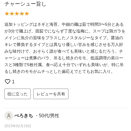
チャーシュー旨し
追加トッピングはネギと海苔。中細の麺は茹で時間3〜5分とある
が3分で麺上げ。固茹でにならず丁度な塩梅に。スープは鶏ガラを
メインに魚介の旨味をプラスしたノスタルジーなタイプ。醤油の
キレで勝負するタイプとは異なり優しい甘みを感じさせる万人好
みな味付けで、おそらく誰が食べても美味いと感じるだろう。チ
ャーシューは煮豚のバラ、吊るし焼きのモモ、低温調理の肩ロー
スと3種類で5枚付属。食べ応え十分でいずれも美味いが、特に吊
るし焼きのモモがムチっとした歯応えでとてもお気に入り。
1
役に立った
レビューを共有
ぺろきち
・50代/男性
2023年02月19日