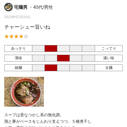
宅麺男
・40代/男性
2023年07月24日
チャーシュー旨いね
あっさり
こってり
薄味
濃い味
細麺
太麺
スープは昔なつかし系の無化調。
鶏と豚がベースをじんわり支えつつ、５種煮干し