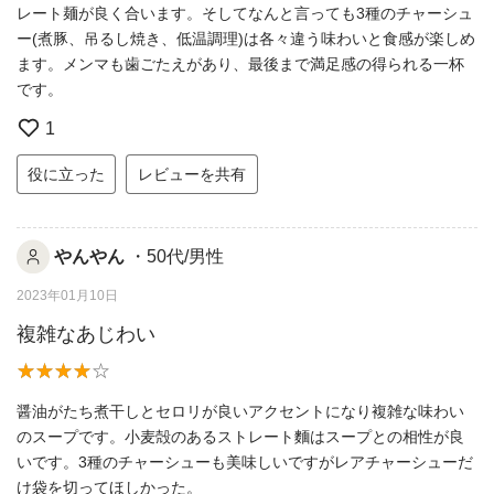
レート麺が良く合います。そしてなんと言っても3種のチャーシュ
ー(煮豚、吊るし焼き、低温調理)は各々違う味わいと食感が楽しめ
ます。メンマも歯ごたえがあり、最後まで満足感の得られる一杯
です。
1
役に立った
レビューを共有
やんやん
・50代/男性
2023年01月10日
複雑なあじわい
醤油がたち煮干しとセロリが良いアクセントになり複雑な味わい
のスープです。小麦殻のあるストレート麵はスープとの相性が良
いです。3種のチャーシューも美味しいですがレアチャーシューだ
け袋を切ってほしかった。