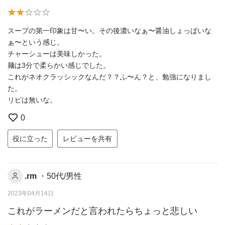
スープの第一印象は甘〜い。その後濃いなぁ〜醤油しょっぱいな
ぁ〜という感じ。
チャーシューは美味しかった。
麺は3分で柔らかい感じでした。
これがネオクラッシックなんだ？？ふ〜ん？と、勉強になりまし
た。
リピは無いな。
0
役に立った
レビューを共有
.rm
・50代/男性
2023年04月14日
これがラーメンだと言われたらちょっと悲しい