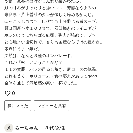
や節・昆布の出汁がじんわり染みわたる。
鯵の甘みがまったりと漂いつつ、芳醇なうまみの
奈良県・片上醤油のタレが優しく締めるかんじ。
ほっこりしつつも、現代でも十分通じる旨スープ。
麺は国産小麦１００％で、石臼挽きのライムギが
ホシのように散らばる細麺。弾力が強めで、プッ
と心地よい歯切れで、香りも国産ならではの豊かさ。
素直にうまい麺だ。
叉焼は、なんと３種のオンパレード。
これが「松」ということかな？
モモの煮豚、バラの吊るし焼き、肩ロースの低温。
どれも旨く、ボリューム・食べ応えがあってgood！
全体を通して満足感の高い一杯でした。
0
役に立った
レビューを共有
ちーちゃん
・20代/女性