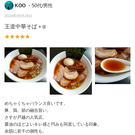
KOO
・50代/男性
2024年09月24日
王道中華そば＋α
めちゃくちゃバランス良いです。
豚、鶏、節の融合旨い。
さすが戸越の人気店。
醤油のほどよいキレ感と円みも同居している印象。
余韻に若干の個性も。