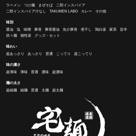
ラーメン
つけ麺
まぜそば
二郎インスパイア
二郎インスパイア汁なし
TAKUMEN LABO
カレー
その他
味別
醤油
塩
味噌
豚骨
豚骨醤油
魚介豚骨
煮干し
鶏白湯
家系
旨辛
担々麺
個性派
グッズ・セット
味わい
超あっさり
あっさり
普通
こってり
超こってり
味の濃さ
超薄味
薄味
普通
濃味
超濃味
麺の太さ
超細麺
細麺
普通
太麺
超太麺