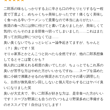
二郎系の味もしっかりする上に辛さも口の中ヒリヒリするなー程
度で丁度よく、めちゃくちゃ美味しかったです！痛くなく美味し
く食べれる辛いラーメンって貴重なので本当にありがたい……
推奨の食べ方には卵に付けてと書いてありましたが、美味しくて
気付いたらそのまま全部食べ切ってしまいました……これはまた
買って次回は卵につけなくては……
臭い臭くないでちょっとレビュー論争起きてますが、ちゃんと
（？）臭いです！笑
そりゃ家系とかとんこつと比べたら全然ですが、他の二郎系想像
してるとそこは驚くかも？
個人的には耐えれる程度の臭いでしたが、ちょっとでもこれ系の
臭いが苦手な方はやめた方がいいかもですね……スープを温めた
後に小鍋で沸騰させるのが推奨されてたのでその通り調理した
ら、台所が換気扇ガン回ししないと個人宅からするにはヤバイ臭
いになりました笑
臭いが大丈夫で、辛い二郎系が好きな方は、是非食べた方がいい
です！スープが野菜にも合うのでいつもより野菜多めに準備する
のオススメです！自分はリピします！