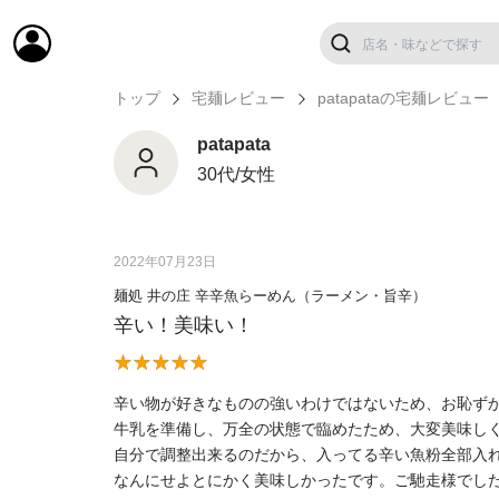
トップ
宅麺レビュー
patapataの宅麺レビュー
patapata
30代/女性
2022年07月23日
麺処 井の庄 辛辛魚らーめん（ラーメン・旨辛）
辛い！美味い！
辛い物が好きなものの強いわけではないため、お恥ず
牛乳を準備し、万全の状態で臨めたため、大変美味し
自分で調整出来るのだから、入ってる辛い魚粉全部入
なんにせよとにかく美味しかったです。ご馳走様でし