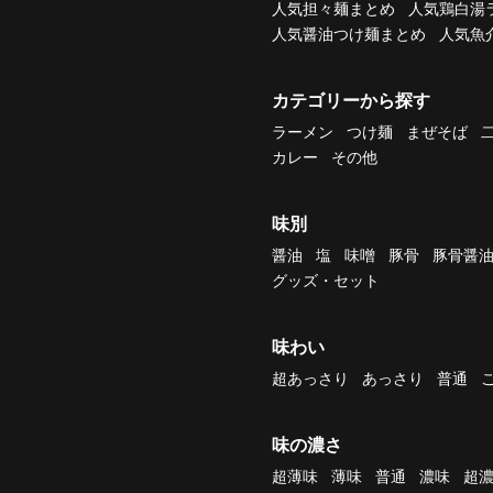
人気担々麺まとめ
人気鶏白湯
人気醤油つけ麺まとめ
人気魚
カテゴリーから探す
ラーメン
つけ麺
まぜそば
カレー
その他
味別
醤油
塩
味噌
豚骨
豚骨醤
グッズ・セット
味わい
超あっさり
あっさり
普通
味の濃さ
超薄味
薄味
普通
濃味
超