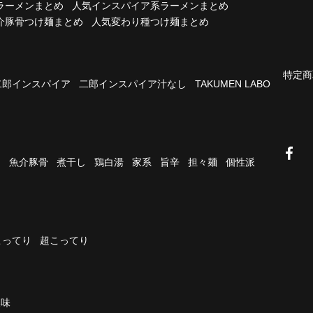
ラーメンまとめ
人気インスパイア系ラーメンまとめ
介豚骨つけ麺まとめ
人気変わり種つけ麺まとめ
特定商
二郎インスパイア
二郎インスパイア汁なし
TAKUMEN LABO
油
魚介豚骨
煮干し
鶏白湯
家系
旨辛
担々麺
個性派
こってり
超こってり
濃味