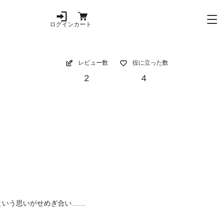
ログイン
カート
レビュー数
役に立った数
2
4
という思いがせめぎ合い……