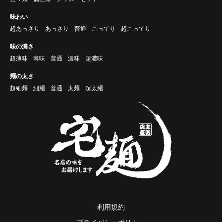
味わい
超あっさり
あっさり
普通
こってり
超こってり
味の濃さ
超薄味
薄味
普通
濃味
超濃味
麺の太さ
超細麺
細麺
普通
太麺
超太麺
利用規約