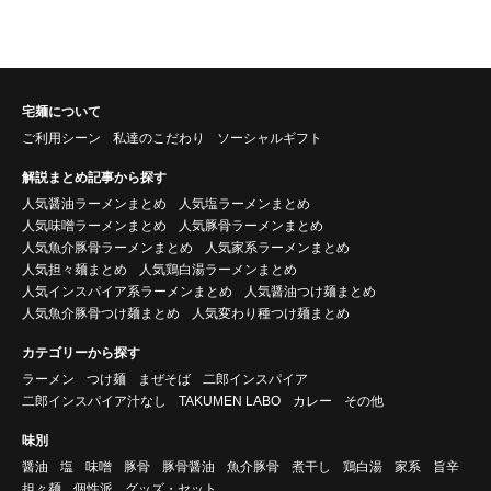
宅麺について
ご利用シーン
私達のこだわり
ソーシャルギフト
解説まとめ記事から探す
人気醤油ラーメンまとめ
人気塩ラーメンまとめ
人気味噌ラーメンまとめ
人気豚骨ラーメンまとめ
人気魚介豚骨ラーメンまとめ
人気家系ラーメンまとめ
人気担々麺まとめ
人気鶏白湯ラーメンまとめ
人気インスパイア系ラーメンまとめ
人気醤油つけ麺まとめ
人気魚介豚骨つけ麺まとめ
人気変わり種つけ麺まとめ
カテゴリーから探す
ラーメン
つけ麺
まぜそば
二郎インスパイア
二郎インスパイア汁なし
TAKUMEN LABO
カレー
その他
味別
醤油
塩
味噌
豚骨
豚骨醤油
魚介豚骨
煮干し
鶏白湯
家系
旨辛
担々麺
個性派
グッズ・セット