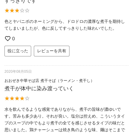
すっきりです
色とヤバニボのネーミングから、ドロドロの濃厚な煮干を期待し
てしまいましたが、色に反してすっきりした味わいでした。
0
役に立った
レビューを共有
2020年08月05日
おおぜき中華そば店 煮干そば（ラーメン・煮干し）
煮干が体中に染み渡っていく
水を飲んでるような感覚でありながら、煮干の旨味が濃ゆいで
す。苦みも多少あり。それが良い。塩分は控えめ、こういうタイ
プのスープの中でもより煮干の全てを感じさせるタイプの味だと
思いました。鶏チャーシューは焼き鳥のような味、麺はそこまで