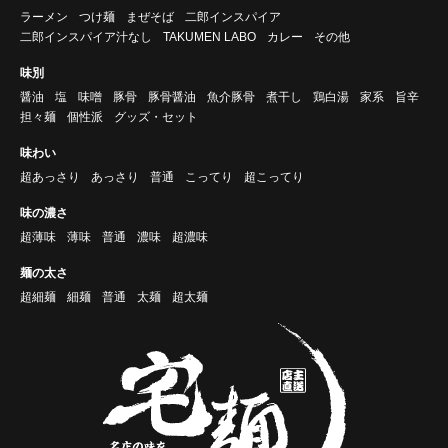
ラーメン
つけ麺
まぜそば
二郎インスパイア
二郎インスパイア汁なし
TAKUMEN LABO
カレー
その他
味別
醤油
塩
味噌
豚骨
豚骨醤油
魚介豚骨
煮干し
鶏白湯
家系
旨辛
担々麺
個性派
グッズ・セット
味わい
超あっさり
あっさり
普通
こってり
超こってり
味の濃さ
超薄味
薄味
普通
濃味
超濃味
麺の太さ
超細麺
細麺
普通
太麺
超太麺