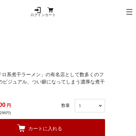
ログイン
カート
ドロ系煮干ラーメン」の有名店として数多くのフ
のビジュアル、つい癖になってしまう濃厚な煮干
00
円
数量
296円)
カートに入れる