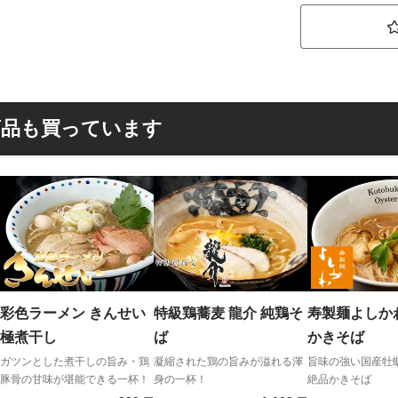
商品も買っています
彩色ラーメン きんせい
特級鶏蕎麦 龍介 純鶏そ
寿製麺よしか
極煮干し
ば
かきそば
ガツンとした煮干しの旨み・鶏
凝縮された鶏の旨みが溢れる渾
旨味の強い国産牡
豚骨の甘味が堪能できる一杯！
身の一杯！
絶品かきそば