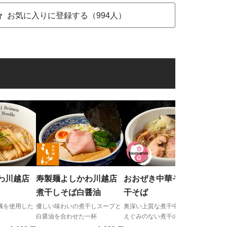
お気に入りに登録する（994人）
す
凪
店本
煮干
「日
メ
ン」
わ川越店
寿製麺よしかわ川越店
おおぜき中華そば店 煮
くだ
煮干しそば白醤油
干そば
蠣を使用した
優しい味わいの煮干しスープと
奥深い上質な煮干中華そばは、
白醤油を合わせた一杯
えぐみのない煮干の旨みだけを
抽出した超ハイレベルな逸品！