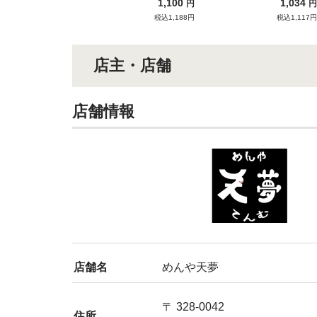
1,100
1,034
円
円
税込1,188円
税込1,117円
店主・店舗
店舗情報
店舗名
めんや天夢
〒 328-0042
住所