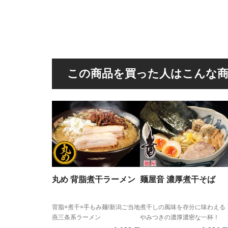
この商品を買った人はこんな
丸め 背脂煮干ラーメン
麺屋音 濃厚煮干そば
背脂×煮干×手もみ麺!新潟ご当地
煮干しの風味を存分に味わえる
燕三条系ラーメン
やみつきの濃厚濃密な一杯！