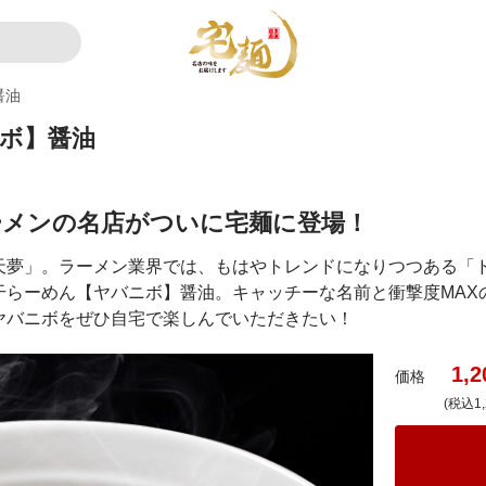
醤油
ニボ】醤油
ーメンの名店がついに宅麺に登場！
天夢」。ラーメン業界では、もはやトレンドになりつつある「
干らーめん【ヤバニボ】醤油。キャッチーな名前と衝撃度MAX
ヤバニボをぜひ自宅で楽しんでいただきたい！
1,2
価格
(税込1,