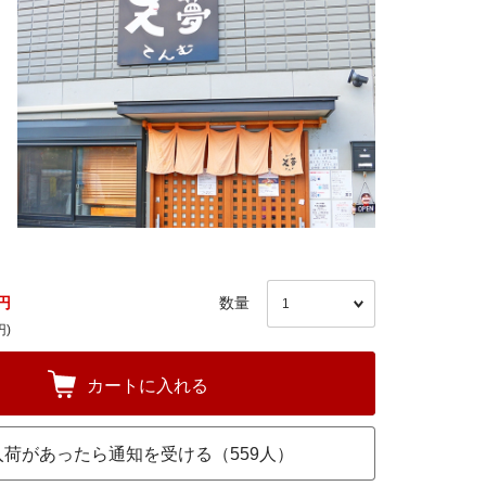
円
数量
円)
カートに入れる
入荷があったら通知を受ける（559人）