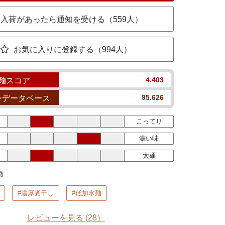
入荷があったら通知を受ける（559人）
お気に入りに登録する（994人）
4.403
麺スコア
95.626
ンデータベース
こってり
濃い味
太麺
徴
#濃厚煮干し
#低加水麺
レビューを見る
(28）