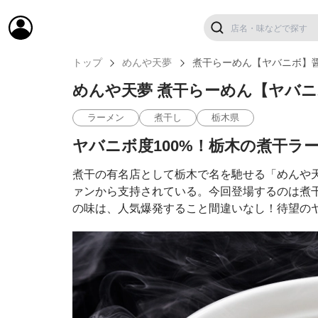
トップ
めんや天夢
煮干らーめん【ヤバニボ】
めんや天夢 煮干らーめん【ヤバ
ラーメン
煮干し
栃木県
ヤバニボ度100%！栃木の煮干ラ
煮干の有名店として栃木で名を馳せる「めんや
ァンから支持されている。今回登場するのは煮
の味は、人気爆発すること間違いなし！待望の