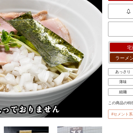
宅
ラーメ
あっさり
薄味
細麺
この商品の特
#セメント系