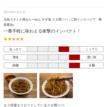
2023年07月31日
元祖スタミナ満点らーめん すず鬼 スタ満ソバ（二郎インスパイア・豚
骨醤油）
一番手軽に味わえる衝撃のインパクト！
あっさり
こってり
薄味
濃い味
細麺
太麺
もう何度もリピートしているスタ満ソバ。