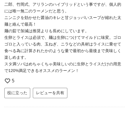
二郎、竹岡式、アリランのハイブリッドという事ですが、個人的
には唯一無二のラーメンだと思う。
ニンニクを効かせた醤油のキレと甘ジョッパいスープが縮れた太
麺と絡んで最高！
麺の茹で加減は推奨よりも長めにしています。
生卵とライスは必須で、麺は生卵につけてマイルドに味変。ゴロ
ゴロと入っている肉、玉ねぎ、ニラなどの具材はライスに乗せて
食べる為に計算されたかのような量で最初から最後まで美味しく
楽しめます。
スタ満ソバはめちゃくちゃ美味しいのに生卵とライスだけの用意
で120%満足できるオススメのラーメン！
5
役に立った
レビューを共有