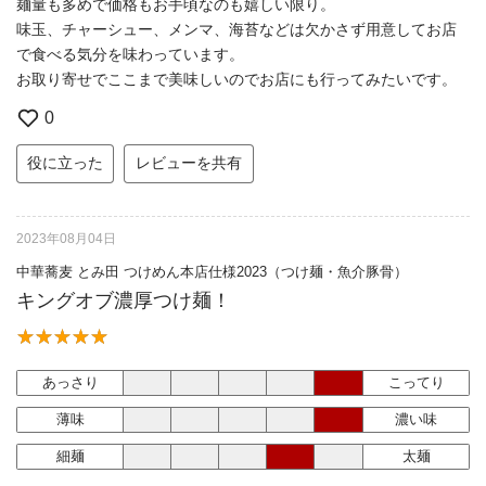
麺量も多めで価格もお手頃なのも嬉しい限り。
味玉、チャーシュー、メンマ、海苔などは欠かさず用意してお店
で食べる気分を味わっています。
お取り寄せでここまで美味しいのでお店にも行ってみたいです。
0
役に立った
レビューを共有
2023年08月04日
中華蕎麦 とみ田 つけめん本店仕様2023（つけ麺・魚介豚骨）
キングオブ濃厚つけ麺！
あっさり
こってり
薄味
濃い味
細麺
太麺