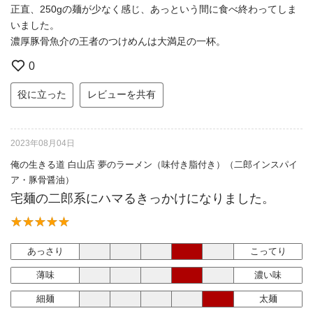
正直、250gの麺が少なく感じ、あっという間に食べ終わってしま
いました。
濃厚豚骨魚介の王者のつけめんは大満足の一杯。
0
役に立った
レビューを共有
2023年08月04日
俺の生きる道 白山店 夢のラーメン（味付き脂付き）（二郎インスパイ
ア・豚骨醤油）
宅麺の二郎系にハマるきっかけになりました。
あっさり
こってり
薄味
濃い味
細麺
太麺