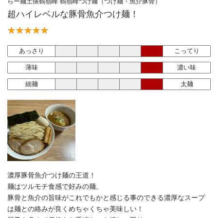
らー麺土俵鶴嶺峰 鶴嶺峰つけ麺（つけ麺・魚介豚骨）
超ハイレベルな豚骨魚介つけ麺！
あっさり
こってり
薄味
濃い味
細麺
太麺
濃厚豚骨魚介つけ麺の王道！
麺はツルモチ食感で好みの麺。
豚骨と魚介の旨味がこれでもかと感じる事のできる濃厚なスープ
は麺との絡みが良くめちゃくちゃ美味しい！