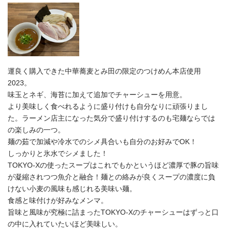
運良く購入できた中華蕎麦とみ田の限定のつけめん本店使用
2023。
味玉とネギ、海苔に加えて追加でチャーシューを用意。
より美味しく食べれるように盛り付けも自分なりに頑張りまし
た。ラーメン店主になった気分で盛り付けするのも宅麺ならでは
の楽しみの一つ。
麺の茹で加減や冷水でのシメ具合いも自分のお好みでOK！
しっかりと氷水でシメました！
TOKYO-Xの使ったスープはこれでもかというほど濃厚で豚の旨味
が凝縮されつつ魚介と融合！麺との絡みが良くスープの濃度に負
けない小麦の風味も感じれる美味い麺。
食感と味付けが好みなメンマ。
旨味と風味が究極に詰まったTOKYO-Xのチャーシューはずっと口
の中に入れていたいほど美味しい。