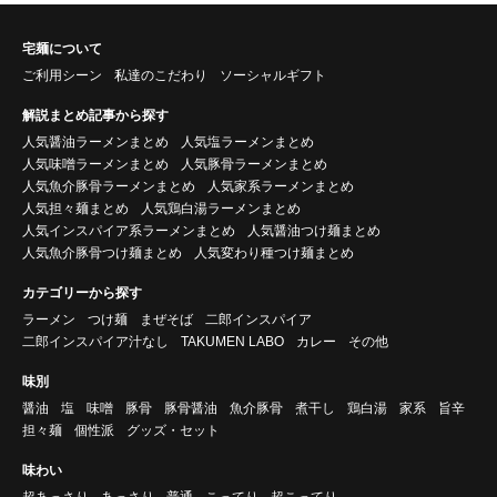
宅麺について
ご利用シーン
私達のこだわり
ソーシャルギフト
解説まとめ記事から探す
人気醤油ラーメンまとめ
人気塩ラーメンまとめ
人気味噌ラーメンまとめ
人気豚骨ラーメンまとめ
人気魚介豚骨ラーメンまとめ
人気家系ラーメンまとめ
人気担々麺まとめ
人気鶏白湯ラーメンまとめ
人気インスパイア系ラーメンまとめ
人気醤油つけ麺まとめ
人気魚介豚骨つけ麺まとめ
人気変わり種つけ麺まとめ
カテゴリーから探す
ラーメン
つけ麺
まぜそば
二郎インスパイア
二郎インスパイア汁なし
TAKUMEN LABO
カレー
その他
味別
醤油
塩
味噌
豚骨
豚骨醤油
魚介豚骨
煮干し
鶏白湯
家系
旨辛
担々麺
個性派
グッズ・セット
味わい
超あっさり
あっさり
普通
こってり
超こってり