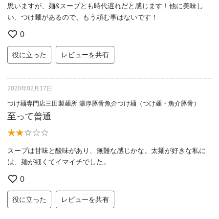
思いますが、麺&スープとも時代遅れだと感じます！他に美味し
い、つけ麺があるので、もう頼む事はないです！
0
役に立った
レビューを共有
2020年02月17日
つけ麺専門店三田製麺所 濃厚豚骨魚介つけ麺（つけ麺・魚介豚骨）
至って普通
スープは甘味と酸味があり、無難な感じかな。太麺が好きな私に
は、麺が細くてイマイチでした。
0
役に立った
レビューを共有