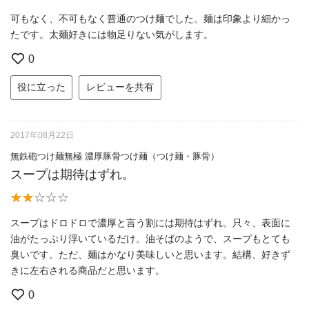
可もなく、不可もなく普通のつけ麺でした。麺は印象より細かっ
たです。太麺好きには物足りない気がします。
0
役に立った
レビューを共有
2017年08月22日
無鉄砲つけ麺無極 濃厚豚骨つけ麺（つけ麺・豚骨）
スープは期待はずれ。
スープはドロドロで濃厚と言う割には期待はずれ。只々、表面に
油がたっぷり浮いているだけ。油そばのようで、スープもとても
臭いです。ただ、麺はかなり美味しいと思います。結構、好きず
きに左右される商品だと思います。
0