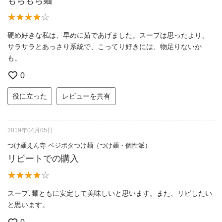
もちもち麺
硬め好きな私は、早めに茹であげました。スープは思ったより、
サラサラとあっさり系統で、こってり好きには、物足りないか
も。
0
役に立った
レビューを共有
2019年04月05日
つけ麺えん寺 ベジポタつけ麺（つけ麺・個性派）
リピートでの購入
スープ､麺ともに安定して美味しいと思います。また、リピしたい
と思います。