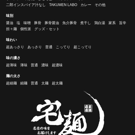
二郎インスパイア汁なし
TAKUMEN LABO
カレー
その他
味別
醤油
塩
味噌
豚骨
豚骨醤油
魚介豚骨
煮干し
鶏白湯
家系
旨辛
担々麺
個性派
グッズ・セット
味わい
超あっさり
あっさり
普通
こってり
超こってり
味の濃さ
超薄味
薄味
普通
濃味
超濃味
麺の太さ
超細麺
細麺
普通
太麺
超太麺