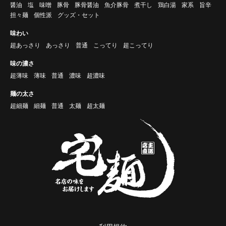
醤油
塩
味噌
豚骨
豚骨醤油
魚介豚骨
煮干し
鶏白湯
家系
旨辛
担々麺
個性派
グッズ・セット
味わい
超あっさり
あっさり
普通
こってり
超こってり
味の濃さ
超薄味
薄味
普通
濃味
超濃味
麺の太さ
超細麺
細麺
普通
太麺
超太麺