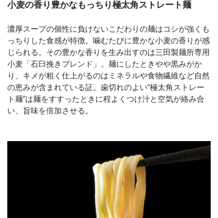
小麦の香り豊かなもっちり極太角ストレート麺
濃厚スープの個性に負けないこだわりの麺はコシが強くも
っちりした食感が特徴。噛むたびに豊かな小麦の香りが感
じられる。その豊かな香りを生み出すのは三田製麺所専用
小麦「石臼挽きブレンド」。麺にしたときやや黒みがか
り、キメが粗く仕上がるのはミネラルや食物繊維など自然
の恵みが含まれている証。歯切れのよい“極太角ストレー
ト麺”は麺をすすったときに程よくつけ汁と空気が絡み合
い、旨味を倍加させる。