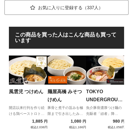
お気に入りに登録する（337人）
この商品を買った人はこんな商品も買って
います
頑
つけ
ニア
風雲児 つけめん
麺屋高橋 みそつ
TOKYO
ん
けめん
UNDERGROUN
D RAMEN 頑者
開店以来行列を作り続
豚骨と煮干の旨みを極
魚介豚骨濃厚つけ麺の
ける鶏ベーストロトロ
限まで引き出したみそ
先駆者「頑者」降
つけめん（濃厚）
つけ麺
つけ麺
臨！！
1,885
1,080
980
円
円
円
税込2,036円
税込1,166円
税込1,058円