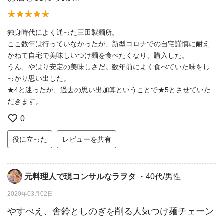
独身時代によく通った三田製麺所。
ここ数年は行っていなかったが、新型コロナでの自宅謹慎に耐え
かねて自宅で美味しいつけ麺を食べたくなり、購入した。
うん、やはり安定の美味しさだ。数年前によく食べていた味をし
っかり思い出した。
★4と迷ったが、過去の思い出加算ということで★5とさせていた
だきます。
0
役に立った
レビューを共有
元料理人で現コンサルなラヲタ
・40代/男性
2020年03月02日
やすべえ、舎鈴としのぎを削る人気つけ麺チェーン