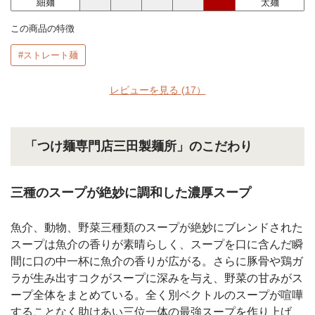
細麺
太麺
この商品の特徴
#ストレート麺
レビューを見る
(17）
「つけ麺専門店三田製麺所」のこだわり
三種のスープが絶妙に調和した濃厚スープ
魚介、動物、野菜三種類のスープが絶妙にブレンドされた
スープは魚介の香りが素晴らしく、スープを口に含んだ瞬
間に口の中一杯に魚介の香りが広がる。さらに豚骨や鶏ガ
ラが生み出すコクがスープに深みを与え、野菜の甘みがス
ープ全体をまとめている。全く別ベクトルのスープが喧嘩
することなく助けあい三位一体の最強スープを作り上げ