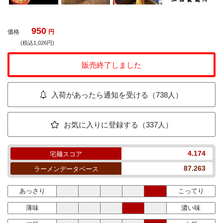
950
価格
円
(税込1,026円)
販売終了しました
入荷があったら通知を受ける（738人）
お気に入りに登録する（337人）
4.174
宅麺スコア
87.263
ラーメンデータベース
あっさり
こってり
薄味
濃い味