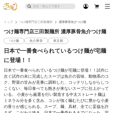
トップ
つけ麺専門店三田製麺所
濃厚豚骨魚介つけ麺
つけ麺専門店三田製麺所 濃厚豚骨魚介つけ麺
つけ麺
魚介豚骨
東京都
日本で一番食べられているつけ麺が宅麺
に登場！！
日本で一番食べられているつけ麺が宅麺に登場！！試作に
次ぐ試作の末に完成したスープは魚介の旨味、動物系のコ
ク、野菜の甘みが見事に調和した、コッテリしながらしつ
こくない、毎日食べても飽きが来ないスープに仕上がって
いる。 小麦から厳選を行い製造する中太ストレート麺は
ミネラル分を多く含み、コシが強く噛むたびに豊かな小麦
の香りが感じられる。スープ、麺、具材、全てに妥協を許
さず、こだわり抜き、日本で一番売れるまでになった、完