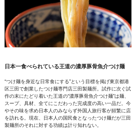
日本一食べられている王道の濃厚豚骨魚介つけ麺
“つけ麺を身近な日常食にする”という目標を掲げ東京都港
区三田で創業したつけ麺専門店三田製麺所。試作に次ぐ試
作の末にたどり着いた王道の“濃厚豚骨魚介つけ麺”は麺、
スープ、具材、全てにこだわった完成度の高い一品だ。今
やその味を求め日本人のみならず外国人旅行客が頻繁に店
を訪れる。現在、日本人の国民食となったつけ麺だが三田
製麺所のそれに対する功績は計り知れない。