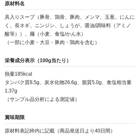
原材料名
具入りスープ（豚骨、鶏骨、豚肉、メンマ、玉葱、にんに
く、長ネギ、ニンジン、しょうが、醤油/調味料（アミノ
酸等））、麺（小麦、食塩/かん水）
（一部に小麦・大豆・豚肉・鶏肉を含む）
栄養成分表示（100g当たり）
熱量185kcal
タンパク質8.5g、炭水化物26.6g、脂質5.0g、食塩相当量
1.37g
（サンプル品分析による測定値）
賞味期限
原材料表記枠内に記載（商品発送日より40日間）