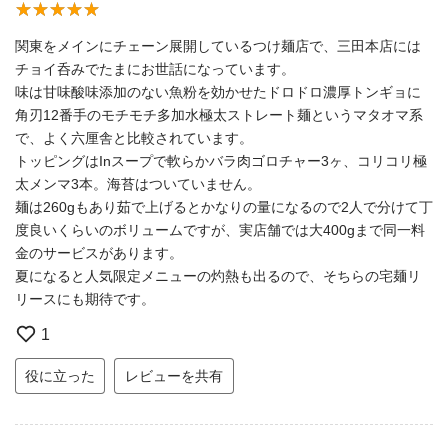
関東をメインにチェーン展開しているつけ麺店で、三田本店には
チョイ呑みでたまにお世話になっています。
味は甘味酸味添加のない魚粉を効かせたドロドロ濃厚トンギョに
角刃12番手のモチモチ多加水極太ストレート麺というマタオマ系
で、よく六厘舎と比較されています。
トッピングはInスープで軟らかバラ肉ゴロチャー3ヶ、コリコリ極
太メンマ3本。海苔はついていません。
麺は260gもあり茹で上げるとかなりの量になるので2人で分けて丁
度良いくらいのボリュームですが、実店舗では大400gまで同一料
金のサービスがあります。
夏になると人気限定メニューの灼熱も出るので、そちらの宅麺リ
リースにも期待です。
1
役に立った
レビューを共有