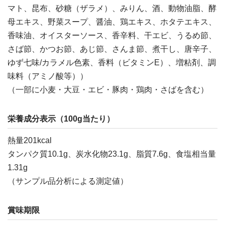
マト、昆布、砂糖（ザラメ）、みりん、酒、動物油脂、酵
母エキス、野菜スープ、醤油、鶏エキス、ホタテエキス、
香味油、オイスターソース、香辛料、干エビ、うるめ節、
さば節、かつお節、あじ節、さんま節、煮干し、唐辛子、
ゆず七味/カラメル色素、香料（ビタミンE）、増粘剤、調
味料（アミノ酸等））
（一部に小麦・大豆・エビ・豚肉・鶏肉・さばを含む）
栄養成分表示（100g当たり）
熱量201kcal
タンパク質10.1g、炭水化物23.1g、脂質7.6g、食塩相当量
1.31g
（サンプル品分析による測定値）
賞味期限