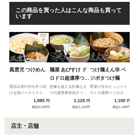
この商品を買った人はこんな商品も買って
います
中
つ
日本
めん
風雲児 つけめん
麺屋 あびすけ ド
つけ麺えん寺 ベ
麦 
ロドロ超濃厚つけ
ジポタつけ麺
麺
開店以来行列を作り続
想像を超える狂暴なま
野菜の甘みたっぷりト
ける鶏ベーストロトロ
での濃厚豚骨魚介つけ
ロトロ濃厚ベジポタス
つけ麺
麺
ープ
1,885
1,120
1,100
円
円
円
税込2,036円
税込1,210円
税込1,188円
店主・店舗