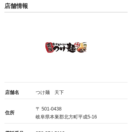
店舗情報
店舗名
つけ麺 天下
〒 501-0438
住所
岐阜県本巣郡北方町平成5‐16