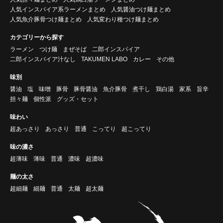
人気インスパイア系ラーメンまとめ
人気醤油つけ麺まとめ
人気魚介豚骨つけ麺まとめ
人気変わり種つけ麺まとめ
カテゴリーから探す
ラーメン
つけ麺
まぜそば
二郎インスパイア
二郎インスパイア汁なし
TAKUMEN LABO
カレー
その他
味別
醤油
塩
味噌
豚骨
豚骨醤油
魚介豚骨
煮干し
鶏白湯
家系
旨辛
担々麺
個性派
グッズ・セット
味わい
超あっさり
あっさり
普通
こってり
超こってり
味の濃さ
超薄味
薄味
普通
濃味
超濃味
麺の太さ
超細麺
細麺
普通
太麺
超太麺