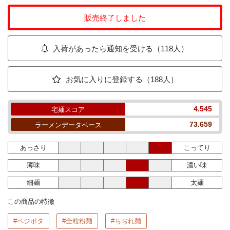
販売終了しました
入荷があったら通知を受ける（118人）
お気に入りに登録する（188人）
4.545
宅麺スコア
73.659
ラーメンデータベース
あっさり
こってり
薄味
濃い味
細麺
太麺
この商品の特徴
#ベジポタ
#全粒粉麺
#ちぢれ麺