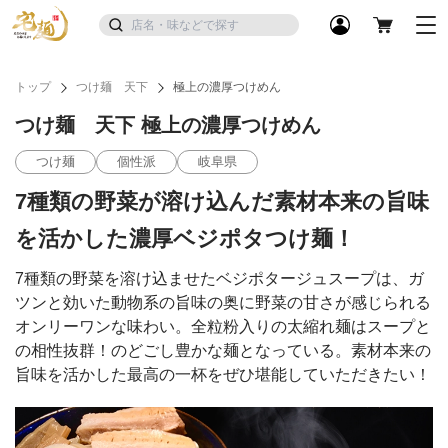
トップ
つけ麺 天下
極上の濃厚つけめん
つけ麺 天下 極上の濃厚つけめん
つけ麺
個性派
岐阜県
7種類の野菜が溶け込んだ素材本来の旨味
を活かした濃厚ベジポタつけ麺！
7種類の野菜を溶け込ませたベジポタージュスープは、ガ
ツンと効いた動物系の旨味の奥に野菜の甘さが感じられる
オンリーワンな味わい。全粒粉入りの太縮れ麺はスープと
の相性抜群！のどごし豊かな麺となっている。素材本来の
旨味を活かした最高の一杯をぜひ堪能していただきたい！