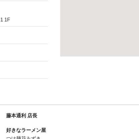
 1F
藤本通利 店長
好きなラーメン屋
つけ麺花みずき