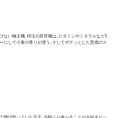
けない極太麺｡特注の胚芽麺は､ビタミンやミネラルなど5
ーにして小麦の香りが漂う｡そしてポテッとした質感のス
で飛び回っていた店主｡当時より食べることが大好きだっ