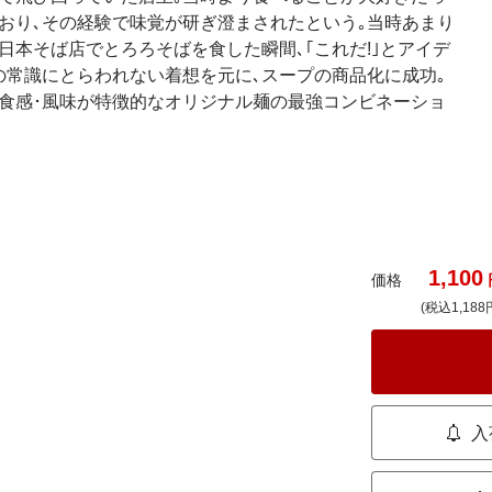
おり､その経験で味覚が研ぎ澄まされたという｡当時あまり
日本そば店でとろろそばを食した瞬間､｢これだ!｣とアイデ
の常識にとらわれない着想を元に､スープの商品化に成功｡
食感･風味が特徴的なオリジナル麺の最強コンビネーショ
1,100
価格
(税込1,188
入