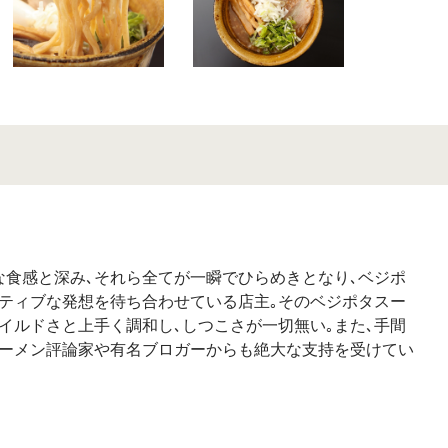
な食感と深み､それら全てが一瞬でひらめきとなり､ベジポ
ティブな発想を待ち合わせている店主｡そのベジポタスー
イルドさと上手く調和し､しつこさが一切無い｡また､手間
ラーメン評論家や有名ブロガーからも絶大な支持を受けてい