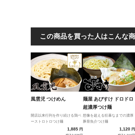
この商品を買った人はこんな
風雲児 つけめん
麺屋 あびすけ ドロドロ
超濃厚つけ麺
開店以来行列を作り続ける鶏ベ
想像を超える狂暴なまでの濃厚
ーストロトロつけ麺
豚骨魚介つけ麺
1,885
1,120
円
円