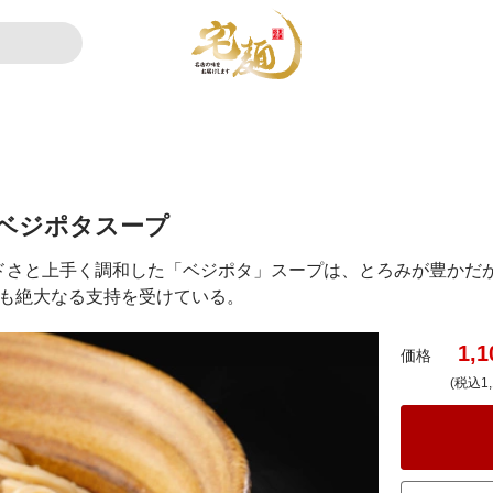
ベジポタスープ
ドさと上手く調和した「ベジポタ」スープは、とろみが豊かだ
にも絶大なる支持を受けている。
1,1
価格
(税込1,