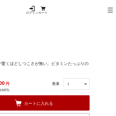
ログイン
カート
が驚くほどしつこさが無い。ビタミンたっぷりの
00
円
数量
188円)
カートに入れる