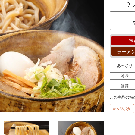
宅
ラーメ
あっさり
薄味
細麺
この商品の特
#ベジポタ