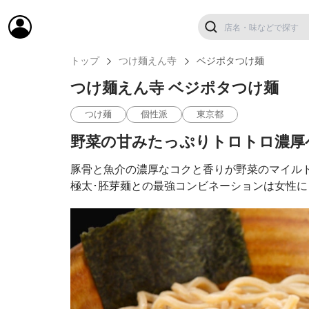
トップ
つけ麺えん寺
ベジポタつけ麺
つけ麺えん寺 ベジポタつけ麺
つけ麺
個性派
東京都
野菜の甘みたっぷりトロトロ濃厚
豚骨と魚介の濃厚なコクと香りが野菜のマイル
極太･胚芽麺との最強コンビネーションは女性