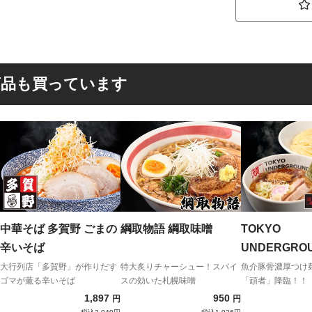
商品も買っています
中華そば 多賀野 ごまの
綱取物語 綱取味噌
TOKYO
辛いそば
UNDERGRO
RAMEN 頑者
大行列店「多賀野」が作りだす
特大炙りチャーシュー！スパイ
魚介豚骨濃厚つけ
ゴマが薫る辛いそば
スの効いた札幌味噌
「頑者」降臨！！
（濃厚）
1,897
950
円
円