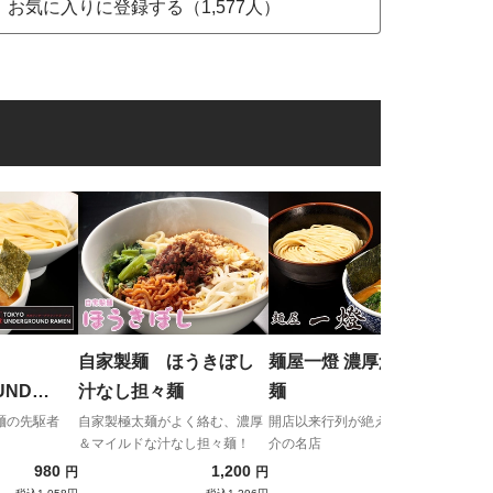
お気に入りに登録する（1,577人）
頑者
つけ
「頑
自家製麺 ほうきぼし
麺屋一燈 濃厚魚介つけ
UND
汁なし担々麺
麺
 つけめん
麺の先駆者
自家製極太麺がよく絡む、濃厚
開店以来行列が絶えない濃厚魚
＆マイルドな汁なし担々麺！
介の名店
980
1,200
1,111
円
円
円