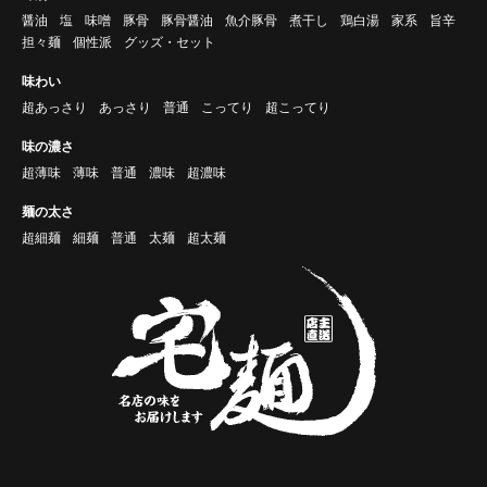
醤油
塩
味噌
豚骨
豚骨醤油
魚介豚骨
煮干し
鶏白湯
家系
旨辛
担々麺
個性派
グッズ・セット
味わい
超あっさり
あっさり
普通
こってり
超こってり
味の濃さ
超薄味
薄味
普通
濃味
超濃味
麺の太さ
超細麺
細麺
普通
太麺
超太麺