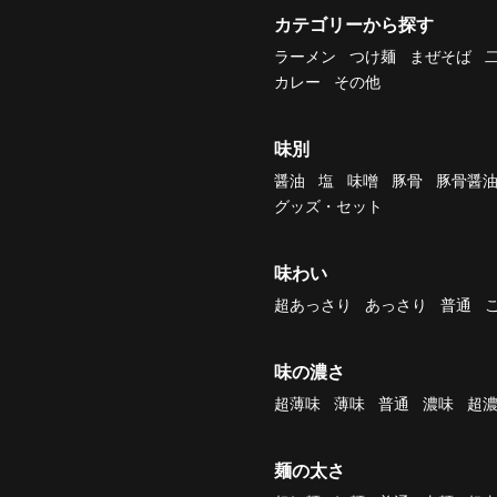
カテゴリーから探す
ラーメン
つけ麺
まぜそば
カレー
その他
味別
醤油
塩
味噌
豚骨
豚骨醤
グッズ・セット
味わい
超あっさり
あっさり
普通
味の濃さ
超薄味
薄味
普通
濃味
超
麺の太さ