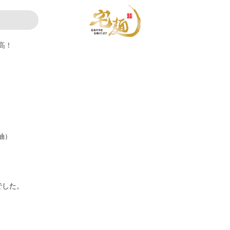
高！
油）
でした。