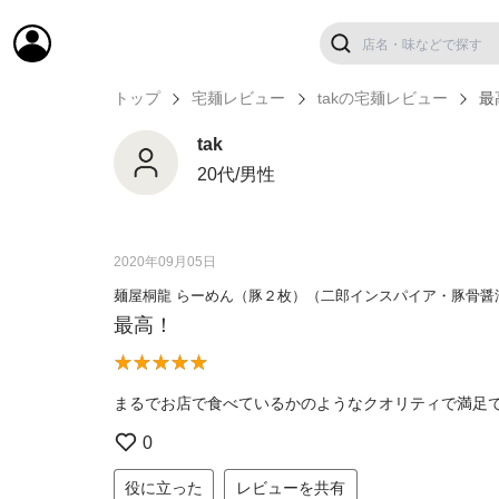
トップ
宅麺レビュー
takの宅麺レビュー
最
tak
20代/男性
2020年09月05日
麺屋桐龍 らーめん（豚２枚）（二郎インスパイア・豚骨醤
最高！
まるでお店で食べているかのようなクオリティで満足
0
役に立った
レビューを共有