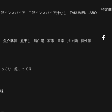
特定商
二郎インスパイア
二郎インスパイア汁なし
TAKUMEN LABO
油
魚介豚骨
煮干し
鶏白湯
家系
旨辛
担々麺
個性派
こってり
超こってり
濃味