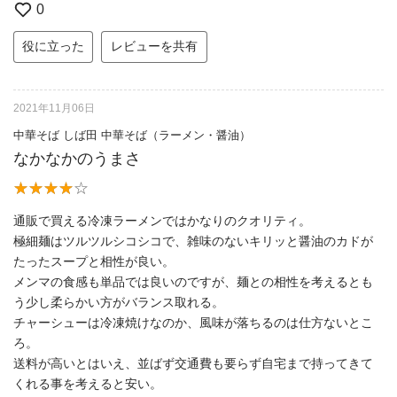
0
役に立った
レビューを共有
2021年11月06日
中華そば しば田 中華そば（ラーメン・醤油）
なかなかのうまさ
通販で買える冷凍ラーメンではかなりのクオリティ。
極細麺はツルツルシコシコで、雑味のないキリッと醤油のカドが
たったスープと相性が良い。
メンマの食感も単品では良いのですが、麺との相性を考えるとも
う少し柔らかい方がバランス取れる。
チャーシューは冷凍焼けなのか、風味が落ちるのは仕方ないとこ
ろ。
送料が高いとはいえ、並ばず交通費も要らず自宅まで持ってきて
くれる事を考えると安い。