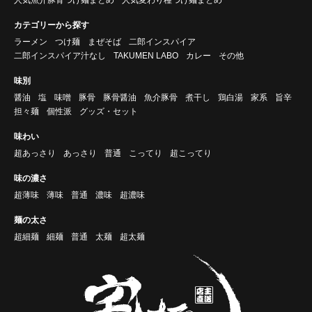
カテゴリーから探す
ラーメン
つけ麺
まぜそば
二郎インスパイア
二郎インスパイア汁なし
TAKUMEN LABO
カレー
その他
味別
醤油
塩
味噌
豚骨
豚骨醤油
魚介豚骨
煮干し
鶏白湯
家系
旨辛
担々麺
個性派
グッズ・セット
味わい
超あっさり
あっさり
普通
こってり
超こってり
味の濃さ
超薄味
薄味
普通
濃味
超濃味
麺の太さ
超細麺
細麺
普通
太麺
超太麺