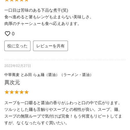
一口目は苦味のある下品な煮干(笑)
食べ進めると箸もレンゲも止まらない美味しさ。
肉厚のチャーシューも食べ応えあります。
0
役に立った
レビューを共有
2022年02月27日
中華蕎麦 とみ田 らぁ麺（醤油）（ラーメン・醤油）
異次元
スープを一口啜ると醤油の香りがふわっと口の中で広がります。
ツルッとした麺も舌触りやスープとの相性が良い。スープ、麺、
スープの無限ループで気付けば完食！もう何度もリピートしてま
すが、なくなったらすぐ買いたい。