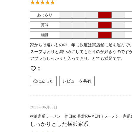
あっさり
薄味
細麺
家からは遠いものの、年に数度は実店舗に足を運んで
スープはわりと濃いめにしてもらうのが好きなのです
アブラもしっかりと入っており、とても満足です。
0
役に立った
レビューを共有
2023年06月06日
横浜家系ラーメン 作田家 暴君RA-MEN（ラーメン・家系
しっかりとした横浜家系