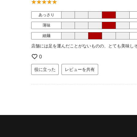
あっさり
薄味
細麺
店舗には足を運んだことがないものの、とても美味し
0
役に立った
レビューを共有