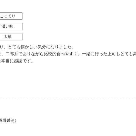
こってり
濃い味
太麺
あり、とても懐かしい気分になりました。
、二郎系でありながら比較的食べやすく、一緒に行った上司もとても高
は本当に感謝です。
豚骨醤油）