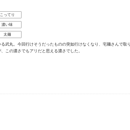
こってり
濃い味
太麺
いる武丸。今回行けそうだったものの突如行けなくなり、宅麺さんで取
が、この濃さでもアリだと思える濃さでした。
）