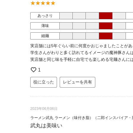
あっさり
薄味
細麺
実店舗には5年ぐらい前に何度かおじゃましたことが
学生さんがわりと多く訪れてるイメージの魔神豚さんは
実店舗と同じ味を手軽に自宅でも楽しめる宅麺さんに
1
役に立った
レビューを共有
2023年06月06日
ラーメン武丸 ラーメン（味付き脂）（二郎インスパイア・
武丸は美味い